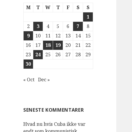
M
T
W
T
F
S
S
1
2
3
4
5
6
7
8
9
10
11
12
13
14
15
16
17
18
19
20
21
22
23
24
25
26
27
28
29
30
« Oct
Dec »
SENESTE KOMMENTARER
Hvad nu hvis Cuba ikke var
endt som kommunistisk