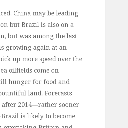
aced. China may be leading
n but Brazil is also on a
urn, but was among the last
 is growing again at an
 pick up more speed over the
ea oilfields come on
till hunger for food and
bountiful land. Forecasts
e after 2014—rather sooner
azil is likely to become
y, overtaking Britain and