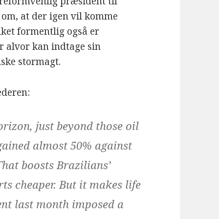
 reformvenlig præsident til
 om, at der igen vil komme
lket formentlig også er
or alvor kan indtage sin
iske stormagt.
ederen:
rizon, just beyond those oil
 gained almost 50% against
That boosts Brazilians’
s cheaper. But it makes life
ent last month imposed a