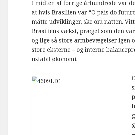
I midten af forrige århundrede var de
at hvis Brasilien var “O pais do futur
måtte udviklingen ske om natten. Vit
Brasiliens vækst, præget som den var a
og lige så store armbevægelser igen 
store eksterne – og interne balancepr
ustabil økonomi.
O
s
p
f
g
g
–