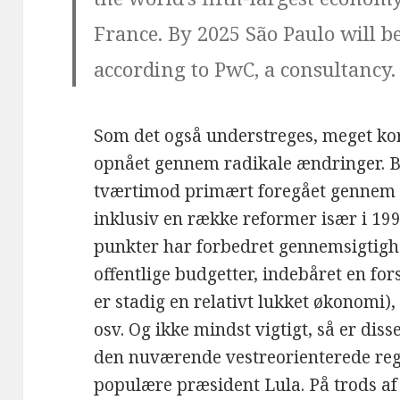
France. By 2025 São Paulo will be 
according to PwC, a consultancy.
Som det også understreges, meget korr
opnået gennem radikale ændringer. Br
tværtimod primært foregået gennem k
inklusiv en række reformer især i 19
punkter har forbedret gennemsigtigh
offentlige budgetter, indebåret en fo
er stadig en relativt lukket økonomi),
osv. Og ikke mindst vigtigt, så er disse
den nuværende vestreorienterede re
populære præsident Lula. På trods af 