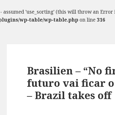
- assumed 'use_sorting' (this will throw an Error 
plugins/wp-table/wp-table.php
on line
316
Brasilien – “No fi
futuro vai ficar o
– Brazil takes off