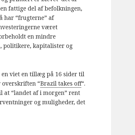
en fattige del af befolkningen,
å har “frugterne” af
nvesteringerne været
orbeholdt en mindre
, politikere, kapitalister og
n viet en tillæg på 16 sider til
 overskriften “
Brazil takes off
“.
l at “landet af i morgen” rent
forventninger og muligheder, det