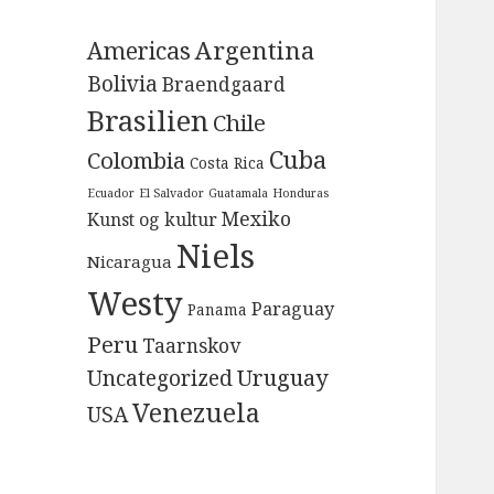
Argentina
Americas
Bolivia
Braendgaard
Brasilien
Chile
Cuba
Colombia
Costa Rica
Ecuador
El Salvador
Guatamala
Honduras
Mexiko
Kunst og kultur
Niels
Nicaragua
Westy
Paraguay
Panama
Peru
Taarnskov
Uruguay
Uncategorized
Venezuela
USA