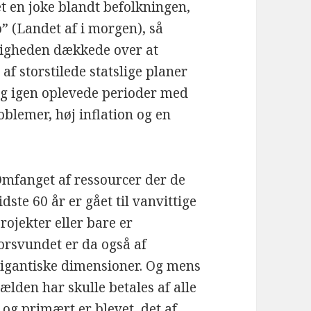
t en joke blandt befolkningen,
o” (Landet af i morgen), så
tigheden dækkede over at
f storstilede statslige planer
og igen oplevede perioder med
oblemer, høj inflation og en
mfanget af ressourcer der de
idste 60 år er gået til vanvittige
rojekter eller bare er
orsvundet er da også af
igantiske dimensioner. Og mens
ælden har skulle betales af alle
 og primært er blevet det af