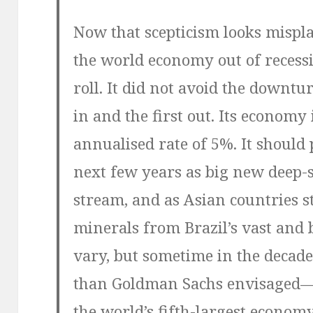
Now that scepticism looks mispl
the world economy out of recessio
roll. It did not avoid the downt
in and the first out. Its economy
annualised rate of 5%. It should
next few years as big new deep-s
stream, and as Asian countries s
minerals from Brazil’s vast and 
vary, but sometime in the decad
than Goldman Sachs envisaged—Br
the world’s fifth-largest econom