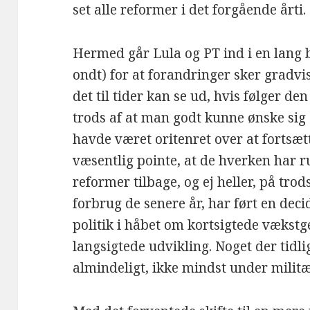
set alle reformer i det forgående årti.
Hermed går Lula og PT ind i en lang b
ondt) for at forandringer sker gradvi
det til tider kan se ud, hvis følger d
trods af at man godt kunne ønske si
havde været oritenret over at fortsæt
væsentlig pointe, at de hverken har r
reformer tilbage, og ej heller, på trods
forbrug de senere år, har ført en dec
politik i håbet om kortsigtede vækstg
langsigtede udvikling. Noget der tid
almindeligt, ikke mindst under milit