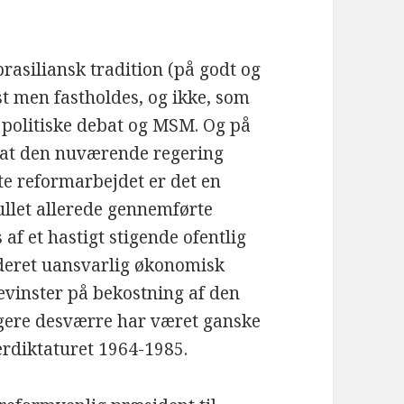
rasiliansk tradition (på godt og
st men fastholdes, og ikke, som
en politiske debat og MSM. Og på
g at den nuværende regering
te reformarbejdet er det en
ullet allerede gennemførte
 af et hastigt stigende ofentlig
ideret uansvarlig økonomisk
evinster på bekostning af den
ligere desværre har været ganske
ærdiktaturet 1964-1985.