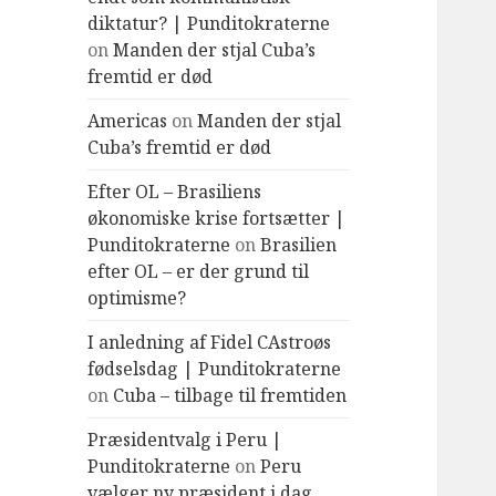
diktatur? | Punditokraterne
on
Manden der stjal Cuba’s
fremtid er død
Americas
on
Manden der stjal
Cuba’s fremtid er død
Efter OL – Brasiliens
økonomiske krise fortsætter |
Punditokraterne
on
Brasilien
efter OL – er der grund til
optimisme?
I anledning af Fidel CAstroøs
fødselsdag | Punditokraterne
on
Cuba – tilbage til fremtiden
Præsidentvalg i Peru |
Punditokraterne
on
Peru
vælger ny præsident i dag