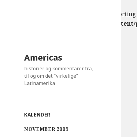
Warning
: Use of undefined constant use_sorting 
/var/www/westy.dk/public_html/wp-content/
Americas
historier og kommentarer fra,
til og om det "virkelige"
Latinamerika
KALENDER
NOVEMBER 2009