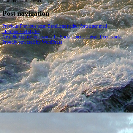
Comments are closed.
Post navigation
Previous
Previous post:
Brasiliens nedtur fortsætter med
uformindsket styrke
Next
Next post:
Venezuela I – Socialismens slutspil i Venezuela
Proudly powered by WordPress