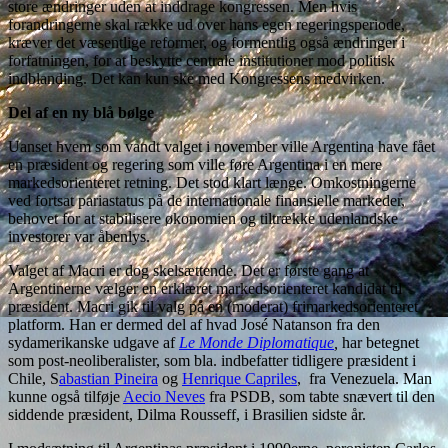
store ændringer uden at inddrage kongressen. Men hvis
forandringerne skal række ud over hans egen regeringsperiode,
kræver det væsentlige reformer, og formentlig også ændringer i
forfatningen, for at beskytte centrale institutioner mod politisk
indblanding. Det kan kun ske med Kongressens medvirken.
Del af en ny blå bølge
Uanset hvem som vandt valget i november ville Argentina have fået
en præsident og regering som ville føre Argentina i en mere
markedsorienteret retning. Det stod klart længe. Omkostningerne
ved fortsat pariastatus på de internationale finansielle markeder,
behovet for at stabilisere økonomien og tiltrække udenlandske
investorer var åbenlys.
Valget af Macri er dog skelsættende. Det er første gang at
Argentinerne vælger en erklæret markedsorienteret kandidat til
præsident. Macri gik til valg på en (moderat) frimarkedsorienteret
platform. Han er dermed del af hvad José Natanson fra den
sydamerikanske udgave af
Le Monde Diplomatique
,
har betegnet
som
post-neoliberalister, som bla. indbefatter tidligere præsident i
Chile, S
abastian Pineira
og
Henrique Capriles
, fra Venezuela. Man
kunne også tilføje
Aecio Neves
fra PSDB, som tabte snævert til den
siddende præsident, Dilma Rousseff, i Brasilien sidste år.