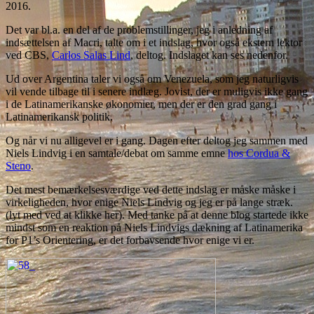
2016.
Det var bl.a. en del af de problemstillinger, jeg i anledning af
indsættelsen af Macri, talte om i et indslag, hvor også ekstern lektor
ved CBS,
Carlos Salas Lind
, deltog. Indslaget kan ses nedenfor.
Ud over Argentina taler vi også om Venezuela, som jeg naturligvis
vil vende tilbage til i senere indlæg. Jovist, der er muligvis ikke gang
i de Latinamerikanske økonomier, men der er den grad gang i
Latinamerikansk politik.
Og når vi nu alligevel er i gang. Dagen efter deltog jeg sammen med
Niels Lindvig i en samtale/debat om samme emne
hos Cordua &
Steno
.
Det mest bemærkelsesværdige ved dette indslag er måske måske i
virkeligheden, hvor enige Niels Lindvig og jeg er på lange stræk.
(lyt med ved at klikke her). Med tanke på at denne blog startede ikke
mindst som en reaktion på Niels Lindvigs dækning af Latinamerika
for P1’s Orientering, er det forbavsende hvor enige vi er.