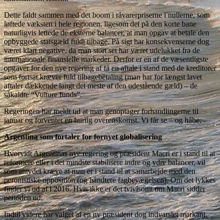
Dette faldt sammen med det boom i råvarerpriserne i nullerne, som
løftede væksten i hele regionen, ligesom det på den korte bane
naturligvis lettede de eksterne balancer, at man opgav at betale den
opbyggede statsgæld fuldt tilbage. På sigt har konsekvenserne dog
været klart negative, da man stort set har været udelukket fra de
internationale finansielle markeder. Derfor er en af de væsentligste
opgaver for den nye regering af få en aftale i stand med de kreditorer
som fortsat kræver fuld tilbagebetaling (man har for længst lavet
aftaler dækkende langt det meste af den udestående gæld) – de
såkaldte “Vulture funds”.
Regeringen har meldt ud at man genoptager forhandlingerne til
januar og forventer en hurtig overenskomst. Vi får se – og håbe.
Argentina som fortaler for fornyet globalisering
Hvorvidt Argentinas nye regering og præsident Macri er i stand til at
reformere eller i det mindste stabilisere indre og ydre balancer, vil
som antydet kræve at man er i stand til at samarbejde med den
peronistiske opposition (og håndtere fagbevægelsen). Om det lykkes
finder vi ud af i 2016. Hvis ikke er det tvivlsomt om Macri sidder
perioden ud.
Indtil videre har valget af en ny præsident dog indvarslet markant