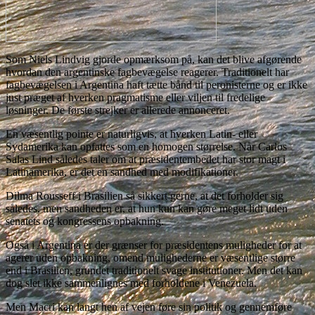
Som Niels Lindvig gjorde opmærksom på, kan det blive afgørende
hvordan den argentinske fagbevægelse reagerer. Traditionelt har
fagbevægelsen i Argentina haft tætte bånd til peronisterne og er ikke
just præget af hverken pragmatisme eller viljen til fredelige
løsninger. De første strejker er allerede annonceret.
En væsentlig pointe er naturligvis, at hverken Latin- eller
Sydamerika kan opfattes som en homogen størrelse. Når Carlos
Salas Lind således taler om at præsidentembedet har stor magt i
Latinamerika, er det en sandhed med modifikationer.
Dilma Rousseff i Brasilien så sikkert gerne, at det forholder sig
således, men sandheden er, at hun kun kan gøre meget lidt uden
senatets og kongressens opbakning.
Også i Argentina er der grænser for præsidentens muligheder for at
agerer uden opbakning, omend mulighederne er væsentlige større
end i Brasilien, grundet traditionelt svage institutioner. Men det kan
dog slet ikke sammenlignes med forholdene i Venezuela.
Men Macri kan langt hen af vejen føre sin politik og gennemføre