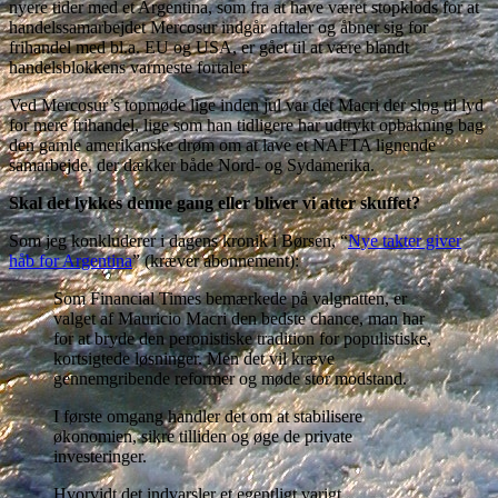
nyere tider med et Argentina, som fra at have været stopklods for at
handelssamarbejdet Mercosur indgår aftaler og åbner sig for
frihandel med bl.a. EU og USA, er gået til at være blandt
handelsblokkens varmeste fortaler.
Ved Mercosur’s topmøde lige inden jul var det Macri der slog til lyd
for mere frihandel, lige som han tidligere har udtrykt opbakning bag
den gamle amerikanske drøm om at lave et NAFTA lignende
samarbejde, der dækker både Nord- og Sydamerika.
Skal det lykkes denne gang eller bliver vi atter skuffet?
Som jeg konkluderer i dagens kronik i Børsen, “
Nye takter giver
håb for Argentina
” (kræver abonnement):
Som Financial Times bemærkede på valgnatten, er
valget af Mauricio Macri den bedste chance, man har
for at bryde den peronistiske tradition for populistiske,
kortsigtede løsninger. Men det vil kræve
gennemgribende reformer og møde stor modstand.
I første omgang handler det om at stabilisere
økonomien, sikre tilliden og øge de private
investeringer.
Hvorvidt det indvarsler et egentligt varigt