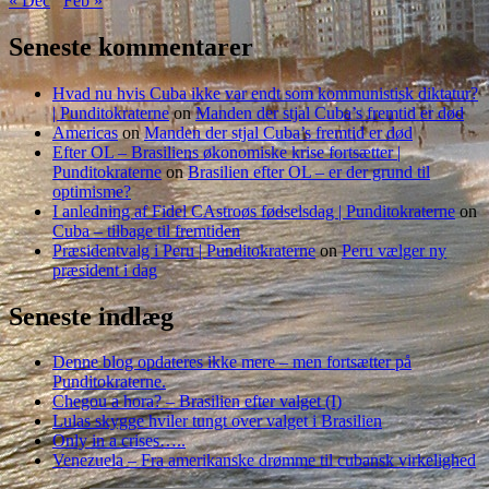
« Dec
Feb »
Seneste kommentarer
Hvad nu hvis Cuba ikke var endt som kommunistisk diktatur?
| Punditokraterne
on
Manden der stjal Cuba’s fremtid er død
Americas
on
Manden der stjal Cuba’s fremtid er død
Efter OL – Brasiliens økonomiske krise fortsætter |
Punditokraterne
on
Brasilien efter OL – er der grund til
optimisme?
I anledning af Fidel CAstroøs fødselsdag | Punditokraterne
on
Cuba – tilbage til fremtiden
Præsidentvalg i Peru | Punditokraterne
on
Peru vælger ny
præsident i dag
Seneste indlæg
Denne blog opdateres ikke mere – men fortsætter på
Punditokraterne.
Chegou a hora? – Brasilien efter valget (I)
Lulas skygge hviler tungt over valget i Brasilien
Only in a crises…..
Venezuela – Fra amerikanske drømme til cubansk virkelighed