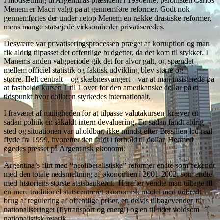
I modsætning til Argentinas præsident i 1990erne, peronisten Carlos
Menem er Macri valgt på at gennemføre reformer. Godt nok
gennemførtes der under netop Menem en række drastiske reformer,
mens mange statsejede virksomheder privatiseredes.
Desværre var privatiseringsprocessen præget af korruption og man
fik aldrig tilpasset det offentlige budgetter, da det kom til stykket. I
Manems anden valgperiode gik det for alvor galt, og spændet
mellem officiel statistik og faktisk udvikling blev større og
større. Helt centralt – og skæbnesvangert – var at man insisterede på
at fastholde kursen 1 til 1 over for den amerikanske dollar på et
tidspunkt hvor dollaren styrkedes internationalt.
I fraværet af muligheden for at tilpasse valutakursen, kræver en
sådan politik en såkaldt intern devaluering. En sådan fandt aldrig
sted og situationen var uholdbar, ikke mindst efter Brasilien lod real
flyde fra 1999, hvorefter den faldt i forhold til dollar. Hermed
øgedes presset på Argentinsk økonomi.
Argentina’s flirt med “neoliberalistiske” reformer endte som bekendt
med den totale nedsmeltning af økonomien i 2001-2002, som endte
med historiens største statsbankerot. Herefter vendte man tilbage til
en mere traditionel statscentreret økonomisk model med udbredt
brug af regulering af offentlige priser, en delvis tilbagevenden til
nationaliseringer (flytransport og energi) og en til tider voldsom
nationalistisk retorik.