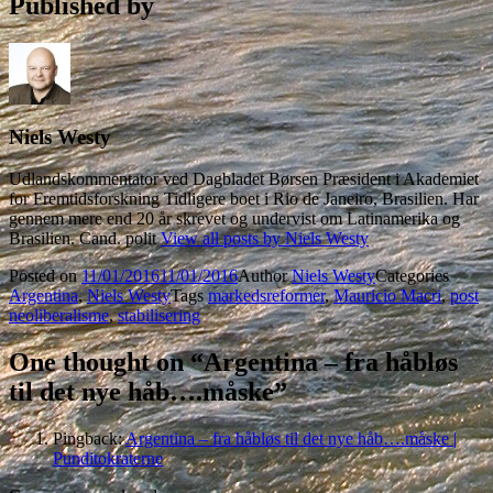
Published by
Niels Westy
Udlandskommentator ved Dagbladet Børsen Præsident i Akademiet
for Fremtidsforskning Tidligere boet i Rio de Janeiro, Brasilien. Har
gennem mere end 20 år skrevet og undervist om Latinamerika og
Brasilien. Cand. polit
View all posts by Niels Westy
Posted on
11/01/2016
11/01/2016
Author
Niels Westy
Categories
Argentina
,
Niels Westy
Tags
markedsreformer
,
Mauricio Macri
,
post
neoliberalisme
,
stabilisering
One thought on “Argentina – fra håbløs
til det nye håb….måske”
Pingback:
Argentina – fra håbløs til det nye håb….måske |
Punditokraterne