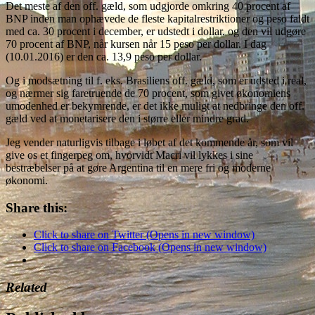
Det meste af den off. gæld, som udgjorde omkring 40 procent af
BNP inden man ophævede de fleste kapitalrestriktioner og peso faldt
med ca. 30 procent i december, er udstedt i dollar, og den vil udgøre
70 procent af BNP, når kursen når 15 peso per dollar. I dag
(10.01.2016) er den ca. 13,9 peso per dollar.
Og i modsætning til f. eks. Brasiliens off. gæld, som er udsted i real,
og nærmer sig faretruende de 70 procent, som givet økonomiens
umodenhed er bekymrende, er det ikke muligt at nedbringe den off.
gæld ved at monetarisere den i større eller mindre grad.
Jeg vender naturligvis tilbage i løbet af det kommende år, som vil
give os et fingerpeg om, hvorvidt Macri vil lykkes i sine
bestræbelser på at gøre Argentina til en mere fri og moderne
økonomi.
Share this:
Click to share on Twitter (Opens in new window)
Click to share on Facebook (Opens in new window)
Related