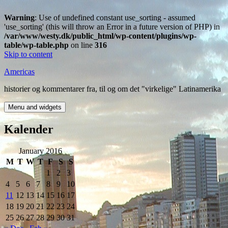
Warning
: Use of undefined constant use_sorting - assumed
'use_sorting' (this will throw an Error in a future version of PHP) in
/var/www/westy.dk/public_html/wp-content/plugins/wp-
table/wp-table.php
on line
316
Skip to content
Americas
historier og kommentarer fra, til og om det "virkelige" Latinamerika
Menu and widgets
Kalender
January 2016
M
T
W
T
F
S
S
1
2
3
4
5
6
7
8
9
10
11
12
13
14
15
16
17
18
19
20
21
22
23
24
25
26
27
28
29
30
31