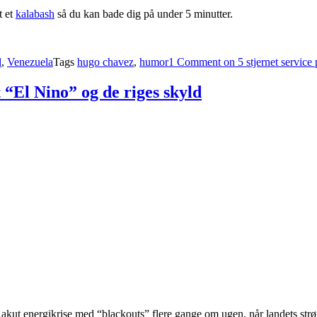
t et
kalabash
så du kan bade dig på under 5 minutter.
d
,
Venezuela
Tags
hugo chavez
,
humor
1 Comment
on 5 stjernet service
 “El Nino” og de riges skyld
en akut energikrise med “blackouts” flere gange om ugen, når landets str