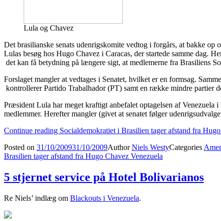
Lula og Chavez
Det brasilianske senats udenrigskomite vedtog i forgårs, at bakke 
Lulas besøg hos Hugo Chavez i Caracas, der startede samme dag. Her s
det kan få betydning på længere sigt, at medlemerne fra Brasiliens
Forslaget mangler at vedtages i Senatet, hvilket er en formsag. Sam
kontrollerer Partido Trabalhador (PT) samt en række mindre partier d
Præsident Lula har meget kraftigt anbefalet optagelsen af Venezuela 
medlemmer. Herefter mangler (givet at senatet følger udenrigsudvalgets 
Continue reading
Socialdemokratiet i Brasilien tager afstand fra Hu
Posted on
31/10/2009
31/10/2009
Author
Niels Westy
Categories
Amer
Brasilien tager afstand fra Hugo Chavez Venezuela
5 stjernet service på Hotel Bolivarianos
Re Niels’ indlæg om
Blackouts i Venezuela
.