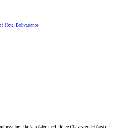
 på Hotel Bolivarianos
ømforsyning ikke kan følge med. Ifølge Chavez er det først og