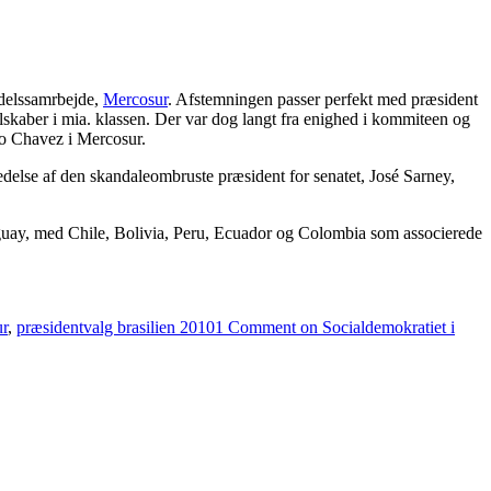
ndelssamrbejde,
Mercosur
. Afstemningen passer perfekt med præsident
skaber i mia. klassen. Der var dog langt fra enighed i kommiteen og
go Chavez i Mercosur.
else af den skandaleombruste præsident for senatet, José Sarney,
raguay, med Chile, Bolivia, Peru, Ecuador og Colombia som associerede
r
,
præsidentvalg brasilien 2010
1 Comment
on Socialdemokratiet i