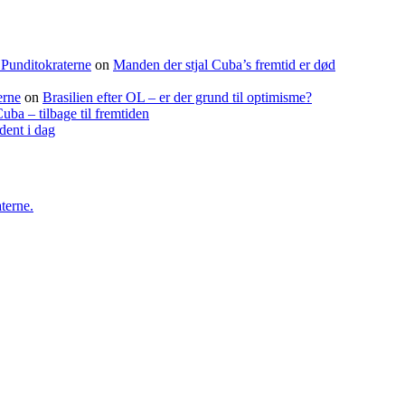
 Punditokraterne
on
Manden der stjal Cuba’s fremtid er død
erne
on
Brasilien efter OL – er der grund til optimisme?
uba – tilbage til fremtiden
dent i dag
terne.