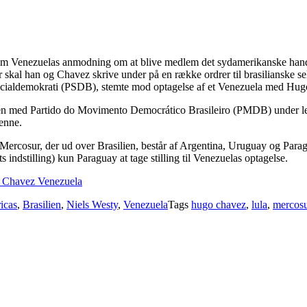
op om Venezuelas anmodning om at blive medlem det sydamerikanske ha
kal han og Chavez skrive under på en række ordrer til brasilianske sel
 Socialdemokrati (PSDB), stemte mod optagelse af et Venezuela med Hu
men med Partido do Movimento Democrático Brasileiro (PMDB) under led
enne.
i Mercosur, der ud over Brasilien, består af Argentina, Uruguay og Pa
indstilling) kun Paraguay at tage stilling til Venezuelas optagelse.
go Chavez Venezuela
icas
,
Brasilien
,
Niels Westy
,
Venezuela
Tags
hugo chavez
,
lula
,
mercosu