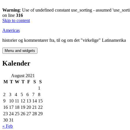
Warning
: Use of undefined constant use_sorting - assumed 'use_sorti
on line
316
Skip to content
Americas
historier og kommentarer fra, til og om det "virkelige" Latinamerika
Menu and widgets
Kalender
August 2021
M
T
W
T
F
S
S
1
2
3
4
5
6
7
8
9
10
11
12
13
14
15
16
17
18
19
20
21
22
23
24
25
26
27
28
29
30
31
« Feb