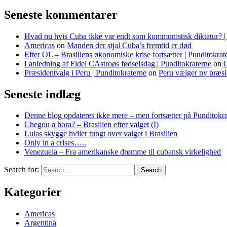
Seneste kommentarer
Hvad nu hvis Cuba ikke var endt som kommunistisk diktatur? |
Americas
on
Manden der stjal Cuba’s fremtid er død
Efter OL – Brasiliens økonomiske krise fortsætter | Punditokrat
I anledning af Fidel CAstroøs fødselsdag | Punditokraterne
on
C
Præsidentvalg i Peru | Punditokraterne
on
Peru vælger ny præsi
Seneste indlæg
Denne blog opdateres ikke mere – men fortsætter på Punditokra
Chegou a hora? – Brasilien efter valget (I)
Lulas skygge hviler tungt over valget i Brasilien
Only in a crises…..
Venezuela – Fra amerikanske drømme til cubansk virkelighed
Search for:
Kategorier
Americas
Argentina