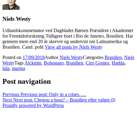
Niels Westy
Udlandskommentator ved Dagbladet Børsen Præsident i Akademiet
for Fremtidsforskning Tidligere boet i Rio de Janeiro, Brasilien. Har
gennem mere end 20 år skrevet og undervist om Latinamerika og
Brasilien. Cand. polit
View all posts by Niels Westy
Posted on
17/09/2018
Author
Niels Westy
Categories
Brasilien
,
Niels
Westy
Tags
Alckmin
,
Bolsonaro
,
Brasilien
,
Ciro Gomes
,
Hadda
,
lula
,
marina
Post navigation
Previous
Previous post:
Only in a crises…..
Next
Next post:
Chegou a hora? – Brasilien efter valget (I)
Proudly powered by WordPress