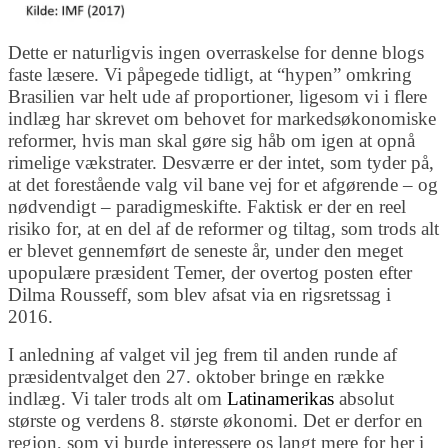
Dette er naturligvis ingen overraskelse for denne blogs
faste læsere. Vi påpegede tidligt, at “hypen” omkring
Brasilien var helt ude af proportioner, ligesom vi i flere
indlæg har skrevet om behovet for markedsøkonomiske
reformer, hvis man skal gøre sig håb om igen at opnå
rimelige vækstrater. Desværre er der intet, som tyder på,
at det forestående valg vil bane vej for et afgørende – og
nødvendigt – paradigmeskifte. Faktisk er der en reel
risiko for, at en del af de reformer og tiltag, som trods alt
er blevet gennemført de seneste år, under den meget
upopulære præsident Temer, der overtog posten efter
Dilma Rousseff, som blev afsat via en rigsretssag i
2016.
I anledning af valget vil jeg frem til anden runde af
præsidentvalget den 27. oktober bringe en række
indlæg. Vi taler trods alt om
Latinamerikas
absolut
største og verdens 8. største økonomi. Det er derfor en
region, som vi burde interessere os langt mere for her i