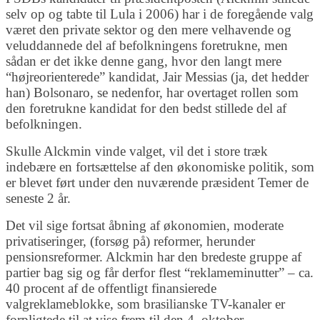
selv op og tabte til Lula i 2006) har i de foregående valg
været den private sektor og den mere velhavende og
veluddannede del af befolkningens foretrukne, men
sådan er det ikke denne gang, hvor den langt mere
“højreorienterede” kandidat, Jair Messias (ja, det hedder
han) Bolsonaro, se nedenfor, har overtaget rollen som
den foretrukne kandidat for den bedst stillede del af
befolkningen.
Skulle Alckmin vinde valget, vil det i store træk
indebære en fortsættelse af den økonomiske politik, som
er blevet ført under den nuværende præsident Temer de
seneste 2 år.
Det vil sige fortsat åbning af økonomien, moderate
privatiseringer, (forsøg på) reformer, herunder
pensionsreformer. Alckmin har den bredeste gruppe af
partier bag sig og får derfor flest “reklameminutter” – ca.
40 procent af de offentligt finansierede
valgreklameblokke, som brasilianske TV-kanaler er
forpligtede til at vise frem til den 4. oktober.