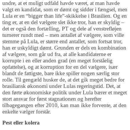
undre, at et muligt udfald havde været, at man havde
valgt en kandidat, som er dømt og sidder i fængsel, men
Lula er en “bigger than life”-skikkelse i Brasilien. Og en
ting er, at en del vælgere slet ikke tror, han er skyldig –
det er også den fortælling, PT og dele af venstrefløjen
turnerer rundt med – men antallet af vælgere, som ville
stemme på Lula, er større end antallet, som fortsat tror,
han er uskyldigt dømt. Grunden er dels en kombination
af vælgere, som går ud fra, at alle kandidaterne er
korrupte i en eller anden grad (en meget forståelig
opfattelse), og at korruption for en del vælgere, især
blandt de fattigste, bare ikke spiller nogen særlig stor
rolle. Til gengæld husker de, at det gik meget bedre for
brasiliansk økonomi under Lulas regeringstid. Det, at
den førte økonomiske politik under Lula bærer et meget
stort ansvar for først stagnationen og herefter
tilbagegangen efter 2010, kan man ikke forvente, at den
enkelte vælger forstår.
Pest eller kolera