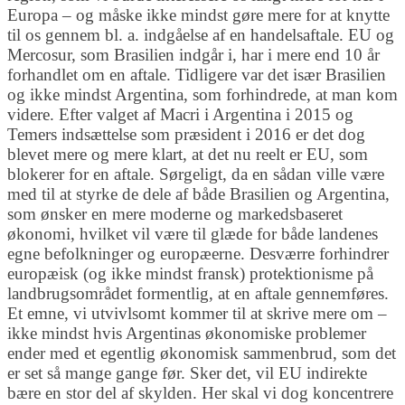
Europa – og måske ikke mindst gøre mere for at knytte
til os gennem bl. a. indgåelse af en handelsaftale. EU og
Mercosur, som Brasilien indgår i, har i mere end 10 år
forhandlet om en aftale. Tidligere var det især Brasilien
og ikke mindst Argentina, som forhindrede, at man kom
videre. Efter valget af Macri i Argentina i 2015 og
Temers indsættelse som præsident i 2016 er det dog
blevet mere og mere klart, at det nu reelt er EU, som
blokerer for en aftale. Sørgeligt, da en sådan ville være
med til at styrke de dele af både Brasilien og Argentina,
som ønsker en mere moderne og markedsbaseret
økonomi, hvilket vil være til glæde for både landenes
egne befolkninger og europæerne. Desværre forhindrer
europæisk (og ikke mindst fransk) protektionisme på
landbrugsområdet formentlig, at en aftale gennemføres.
Et emne, vi utvivlsomt kommer til at skrive mere om –
ikke mindst hvis Argentinas økonomiske problemer
ender med et egentlig økonomisk sammenbrud, som det
er set så mange gange før. Sker det, vil EU indirekte
bære en stor del af skylden. Her skal vi dog koncentrere