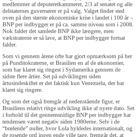
medlemmer af deputeretkammeret, 2/3 af senatet og alle
delstaternes guvernører er på valg. Valget finder sted
oven på den største økonomiske krise i landet i 100 år –
BNP per indbygger er på ca. samme niveau som i 2008.
Nok falder det samlede BNP ikke længere, men
vækstraterne er så lave, at BNP per indbygger fortsat
falder.
Som vi gennem årene ofte har gjort opmærksom på her
på Punditokraterne, er Brasilien en af de økonomier,
som har klaret sig ringest i Sydamerika gennem de
sidste flere årtier. Set på udviklingen siden
årtusindeskiftet er det faktisk kun Venezuela, der har
klaret sig ringere.
Og som det også fremgår af nedenstående figur, er
Brasiliens relativt ringe udvikling ikke af nyere dato. Set
i forhold til det gennemsnitlige BNP per indbygger har
tendensen været negativ siden 1980erne. Selv i de
“brølende” nuller, hvor Lula hyldedes internationalt, og
de rosende ord ingen ende ville tage, fremgår det, at