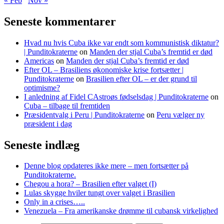
« Feb
Nov »
Seneste kommentarer
Hvad nu hvis Cuba ikke var endt som kommunistisk diktatur?
| Punditokraterne
on
Manden der stjal Cuba’s fremtid er død
Americas
on
Manden der stjal Cuba’s fremtid er død
Efter OL – Brasiliens økonomiske krise fortsætter |
Punditokraterne
on
Brasilien efter OL – er der grund til
optimisme?
I anledning af Fidel CAstroøs fødselsdag | Punditokraterne
on
Cuba – tilbage til fremtiden
Præsidentvalg i Peru | Punditokraterne
on
Peru vælger ny
præsident i dag
Seneste indlæg
Denne blog opdateres ikke mere – men fortsætter på
Punditokraterne.
Chegou a hora? – Brasilien efter valget (I)
Lulas skygge hviler tungt over valget i Brasilien
Only in a crises…..
Venezuela – Fra amerikanske drømme til cubansk virkelighed