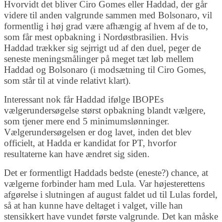
Hvorvidt det bliver Ciro Gomes eller Haddad, der går
videre til anden valgrunde sammen med Bolsonaro, vil
formentlig i høj grad være afhængig af hvem af de to,
som får mest opbakning i Nordøstbrasilien. Hvis
Haddad trækker sig sejrrigt ud af den duel, peger de
seneste meningsmålinger på meget tæt løb mellem
Haddad og Bolsonaro (i modsætning til Ciro Gomes,
som står til at vinde relativt klart).
Interessant nok får Haddad ifølge IBOPEs
vælgerundersøgelse størst opbakning blandt vælgere,
som tjener mere end 5 minimumslønninger.
Vælgerundersøgelsen er dog lavet, inden det blev
officielt, at Hadda er kandidat for PT, hvorfor
resultaterne kan have ændret sig siden.
Det er formentligt Haddads bedste (eneste?) chance, at
vælgerne forbinder ham med Lula. Var højesterettens
afgørelse i slutningen af august faldet ud til Lulas fordel,
så at han kunne have deltaget i valget, ville han
stensikkert have vundet første valgrunde. Det kan måske