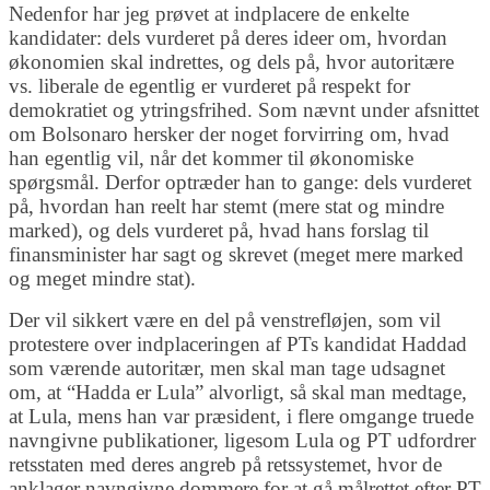
Nedenfor har jeg prøvet at indplacere de enkelte
kandidater: dels vurderet på deres ideer om, hvordan
økonomien skal indrettes, og dels på, hvor autoritære
vs. liberale de egentlig er vurderet på respekt for
demokratiet og ytringsfrihed. Som nævnt under afsnittet
om Bolsonaro hersker der noget forvirring om, hvad
han egentlig vil, når det kommer til økonomiske
spørgsmål. Derfor optræder han to gange: dels vurderet
på, hvordan han reelt har stemt (mere stat og mindre
marked), og dels vurderet på, hvad hans forslag til
finansminister har sagt og skrevet (meget mere marked
og meget mindre stat).
Der vil sikkert være en del på venstrefløjen, som vil
protestere over indplaceringen af PTs kandidat Haddad
som værende autoritær, men skal man tage udsagnet
om, at “Hadda er Lula” alvorligt, så skal man medtage,
at Lula, mens han var præsident, i flere omgange truede
navngivne publikationer, ligesom Lula og PT udfordrer
retsstaten med deres angreb på retssystemet, hvor de
anklager navngivne dommere for at gå målrettet efter PT