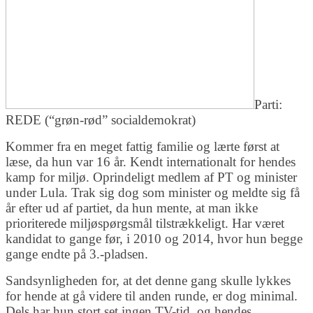
Parti:
REDE (“grøn-rød” socialdemokrat)
Kommer fra en meget fattig familie og lærte først at
læse, da hun var 16 år. Kendt internationalt for hendes
kamp for miljø. Oprindeligt medlem af PT og minister
under Lula. Trak sig dog som minister og meldte sig få
år efter ud af partiet, da hun mente, at man ikke
prioriterede miljøspørgsmål tilstrækkeligt. Har været
kandidat to gange før, i 2010 og 2014, hvor hun begge
gange endte på 3.-pladsen.
Sandsynligheden for, at det denne gang skulle lykkes
for hende at gå videre til anden runde, er dog minimal.
Dels har hun stort set ingen TV-tid, og hendes