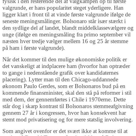
fysisk i den resterende del af valgkampen op til første
valgrunde, er hans popularitet steget yderligere. Han
ligger klart i front til at vinde første valgrunde ifølge de
seneste meningsmålinger. Bolsonaro står især stærkt i
den sydlige del af landet, blandt middelklassevælgere og
unge (ifølge en meningsmåling fra primo september vil
næsten hver tredje vælger mellem 16 og 25 år stemme
på ham i første valgrunde).
Når det kommer til den mulige økonomiske politik er
det vanskeligt at indplacere ham (hvorfor han optræder
to gange i nedenstående grafik over kandidaternes
placering). Lytter man til den Chicago-uddannede
økonom Paulo Gerdes, som er Bolsonaros bud på en
kommende finansminister, skal den stå på reformer i stil
med dem, der gennemførtes i Chile i 1970erne. Dette
står dog i skarp kontrast til Bolsonaros stemmeafgivning
gennem 27 år i kongressen, hvor han konsekvent har
stemt mod privatisering og for mere statslig involvering.
Som angivet ovenfor er det svært ikke at komme til at