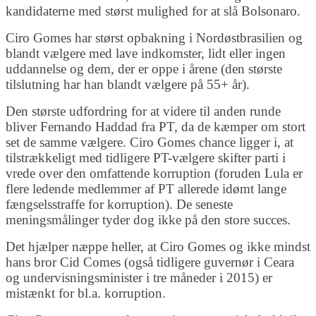
kandidaterne med størst mulighed for at slå Bolsonaro.
Ciro Gomes har størst opbakning i Nordøstbrasilien og
blandt vælgere med lave indkomster, lidt eller ingen
uddannelse og dem, der er oppe i årene (den største
tilslutning har han blandt vælgere på 55+ år).
Den største udfordring for at videre til anden runde
bliver Fernando Haddad fra PT, da de kæmper om stort
set de samme vælgere. Ciro Gomes chance ligger i, at
tilstrækkeligt med tidligere PT-vælgere skifter parti i
vrede over den omfattende korruption (foruden Lula er
flere ledende medlemmer af PT allerede idømt lange
fængselsstraffe for korruption). De seneste
meningsmålinger tyder dog ikke på den store succes.
Det hjælper næppe heller, at Ciro Gomes og ikke mindst
hans bror Cid Comes (også tidligere guvernør i Ceara
og undervisningsminister i tre måneder i 2015) er
mistænkt for bl.a. korruption.