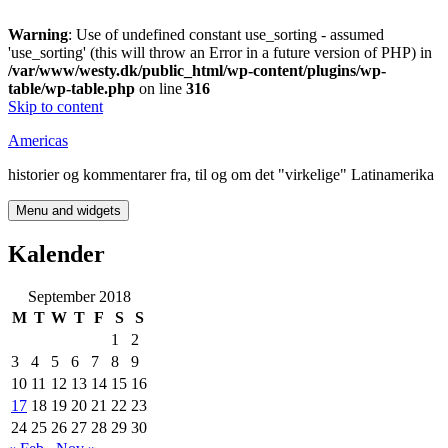
Warning
: Use of undefined constant use_sorting - assumed
'use_sorting' (this will throw an Error in a future version of PHP) in
/var/www/westy.dk/public_html/wp-content/plugins/wp-
table/wp-table.php
on line
316
Skip to content
Americas
historier og kommentarer fra, til og om det "virkelige" Latinamerika
Menu and widgets
Kalender
September 2018
M
T
W
T
F
S
S
1
2
3
4
5
6
7
8
9
10
11
12
13
14
15
16
17
18
19
20
21
22
23
24
25
26
27
28
29
30