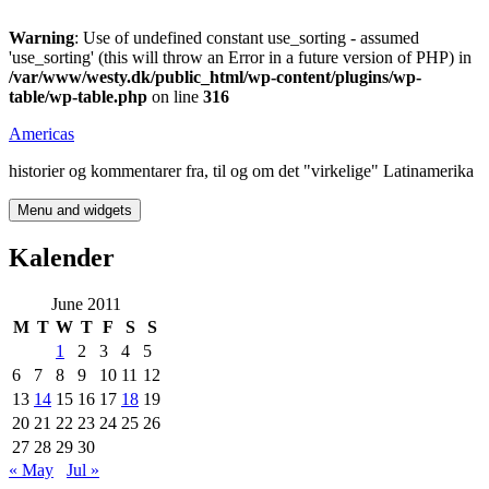
Warning
: Use of undefined constant use_sorting - assumed
'use_sorting' (this will throw an Error in a future version of PHP) in
/var/www/westy.dk/public_html/wp-content/plugins/wp-
table/wp-table.php
on line
316
Skip
Americas
to
historier og kommentarer fra, til og om det "virkelige" Latinamerika
content
Menu and widgets
Kalender
June 2011
M
T
W
T
F
S
S
1
2
3
4
5
6
7
8
9
10
11
12
13
14
15
16
17
18
19
20
21
22
23
24
25
26
27
28
29
30
« May
Jul »