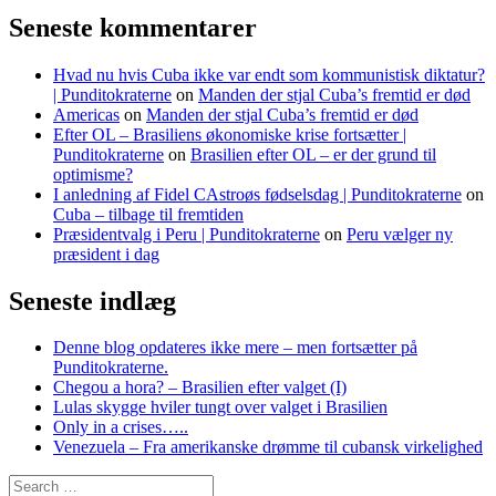
Seneste kommentarer
Hvad nu hvis Cuba ikke var endt som kommunistisk diktatur?
| Punditokraterne
on
Manden der stjal Cuba’s fremtid er død
Americas
on
Manden der stjal Cuba’s fremtid er død
Efter OL – Brasiliens økonomiske krise fortsætter |
Punditokraterne
on
Brasilien efter OL – er der grund til
optimisme?
I anledning af Fidel CAstroøs fødselsdag | Punditokraterne
on
Cuba – tilbage til fremtiden
Præsidentvalg i Peru | Punditokraterne
on
Peru vælger ny
præsident i dag
Seneste indlæg
Denne blog opdateres ikke mere – men fortsætter på
Punditokraterne.
Chegou a hora? – Brasilien efter valget (I)
Lulas skygge hviler tungt over valget i Brasilien
Only in a crises…..
Venezuela – Fra amerikanske drømme til cubansk virkelighed
Search