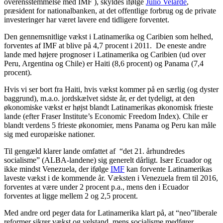
overensstemmelse med IMF ), skyldes ifølge
Julio Velarde
,
præsident for nationalbanken, at det offentlige forbrug og de private
investeringer har været lavere end tidligere forventet.
Den gennemsnitlige vækst i Latinamerika og Caribien som helhed,
forventes af IMF at blive på 4,7 procent i 2011. De eneste andre
lande med højere prognoser i Latinamerika og Caribien (ud over
Peru, Argentina og Chile) er Haiti (8,6 procent) og Panama (7,4
procent).
Hvis vi ser bort fra Haiti, hvis vækst kommer på en særlig (og dyster
baggrund), m.a.o. jordskælvet sidste år, er det tydeligt, at den
økonomiske vækst er højst blandt Latinamerikas økonomisk frieste
lande (efter Fraser Institute’s Economic Freedom Index). Chile er
blandt verdens 5 frieste økonomier, mens Panama og Peru kan måle
sig med europæiske nationer.
Til gengæld klarer lande omfattet af “det 21. århundredes
socialisme” (ALBA-landene) sig generelt dårligt. Især Ecuador og
ikke mindst Venezuela, der ifølge
IMF
kan forvente Latinamerikas
laveste vækst i de kommende år. Væksten i Venezuela frem til 2016,
forventes at være under 2 procent p.a., mens den i Ecuador
forventes at ligge mellem 2 og 2,5 procent.
Med andre ord peger data for Latinamerika klart på, at “neo”liberale
reformer sikrer vækst og velstand, mens socialisme medfører