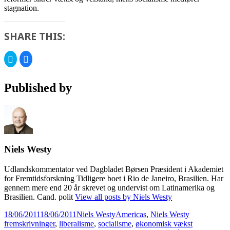
stagnation.
SHARE THIS:
Click
Click
to
to
share
share
on
on
Twitter
Facebook
Published by
(Opens
(Opens
in
in
new
new
window)
window)
Niels Westy
Udlandskommentator ved Dagbladet Børsen Præsident i Akademiet
for Fremtidsforskning Tidligere boet i Rio de Janeiro, Brasilien. Har
gennem mere end 20 år skrevet og undervist om Latinamerika og
Brasilien. Cand. polit
View all posts by Niels Westy
Posted
Author
Categories
Tags
18/06/2011
18/06/2011
Niels Westy
Americas
,
Niels Westy
on
fremskrivninger
,
liberalisme
,
socialisme
,
økonomisk vækst