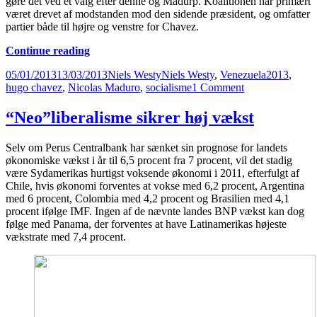
gøre det ved et valg efter denne og Madurp. Koalitionen har primært
været drevet af modstanden mod den sidende præsident, og omfatter
partier både til højre og venstre for Chavez.
Arven
Continue reading
efter
Posted
Author
Categories
Tags
05/01/2013
13/03/2013
Niels Westy
Niels Westy
,
Venezuela
2013
,
Hugo
on
on
hugo chavez
,
Nicolas Maduro
,
socialisme
1 Comment
Chavez
Arven
efter
“Neo”liberalisme sikrer høj vækst
Hugo
Chavez
Selv om Perus Centralbank har sænket sin prognose for landets
økonomiske vækst i år til 6,5 procent fra 7 procent, vil det stadig
være Sydamerikas hurtigst voksende økonomi i 2011, efterfulgt af
Chile, hvis økonomi forventes at vokse med 6,2 procent, Argentina
med 6 procent, Colombia med 4,2 procent og Brasilien med 4,1
procent ifølge IMF. Ingen af de nævnte landes BNP vækst kan dog
følge med Panama, der forventes at have Latinamerikas højeste
vækstrate med 7,4 procent.