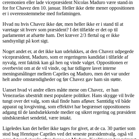
ceremonien eller lade vicepræsident Nicolas Maduro være stand-in
for for Chavez den 10. januar. Heller ikke dette mener oppositionen
er i overensstemmelse med forfatningen.
Hvad nu hvis Chavez ikke dør, men heller ikke er i stand til at
varetage sit hverv som præsident? I det tilfælde er det op til
parlamentet at afsætte ham. Det kræver 2/3 flertal og er ikke
sandsynligt på kort sigt.
Noget andet er, at det ikke kan udelukkes, at den Chavez udpegede
vicepræsident, Maduro, som er regeringens kandidat i tilfælde af
nyvalg, rent faktisk kan gå hen og vinde valget. Oppositionen er
overbevist om at de vil vinde, og har tidligere lavet interne
meningsmålinger mellem Capriles og Maduro, men det var under
helt andre omstændigheder og før Chavez gav ham sin støtte.
Uanset hvad vi andre ellers måtte mene om Chavez, er han
Venezuelas ubestridt mest populære politiker. Hans skygge vil hvile
tungt over det valg, som skal finde hans afløser. Samtidig vil både
apparat og lovgivning, som effektivt har begrænset oppositionens
adgang til de landsdækkende medier og sikret regering og præsident
uindskrænket sendetid, være intakt.
Ligeledes kan det heller ikke tages for givet, at de ca. 30 partier som
stod bag Henrique Capriles ved det seneste præsidentvalg, også vil