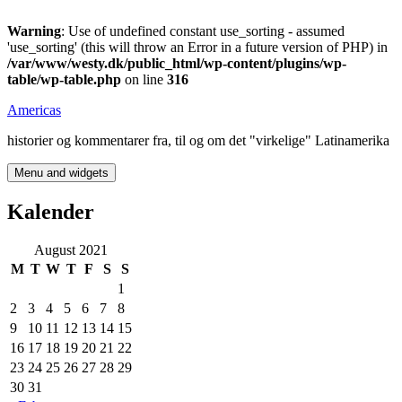
Warning
: Use of undefined constant use_sorting - assumed
'use_sorting' (this will throw an Error in a future version of PHP) in
/var/www/westy.dk/public_html/wp-content/plugins/wp-
table/wp-table.php
on line
316
Skip
Americas
to
historier og kommentarer fra, til og om det "virkelige" Latinamerika
content
Menu and widgets
Kalender
August 2021
M
T
W
T
F
S
S
1
2
3
4
5
6
7
8
9
10
11
12
13
14
15
16
17
18
19
20
21
22
23
24
25
26
27
28
29
30
31