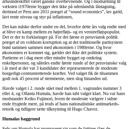
årtusindeskiftet været ganske overbevisende. Og i modsætning til
væksten i1970erne bygger den ikke på udenlandsk låntagning,
derimod er Peru ano 2011 præget af “sound economics”, lav gæld,
lavt rente niveau og styr på inflationen,
Det kan måske derfor undre en del, hvorfor dette års valg endte med
at blive en kamp mellem en højrefløjs- og en venstrefløjspopulist.
Det er der to forklaringer på. For det første er peruviansk politik
præget af en voldsom korruption og at det traditionelle partisystem
brød sammen sammen med økonomien i 1980erne. Og hvor
økonomien er kommet sig, gælder det ikke det politiske system.
Partierne er i dag mere eller mindre bygget op omkring
enkeltpersoner, og således endte første runde af det peruvianske valg
i år med at der var 3 kandidater der repræsenterede de moderate
borgerligt-centrumretterede kræfter. Ved valget fik de tilsammen
godt nok 45 procent af stemmerne, men slog hinanden ud.
Havde valget i 2. runde stået med mellem 1. vagrundes nummer 3
eller 4, og Ollanta Humala, havde han tabt valget klart. Nu var hans
modstander Keiko Fujimori, hvem de moderate vælgere i sidste
ende frygtede mere, på trods af hans nationalistiske antimarkeds-
retorik og tidligere tætte tilknytning til Hugo Chavez.
Humalas baggrund
Selv om Humala har promoveret sig som de fattiges (læs de