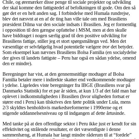
Chile, og øremærker disse penge til sociale projekter og udvikling
der skal komme den fattigstedel af befolkningen til gode. Om den så
gør det er en helt anden sag. I forbindelse med Humala rundrejse,
blev det næsvnt at en af de ting han ville tale om med Brasiliens
præsident Dilma var den sociale indsats i Brasilien. Jeg er formentlig
i opposition til den gængse opfattelse i MSM, men at den skulle
have biddraget i nogen særlig grad til den positive udvikling for
Brasiliens fattige, stiller jeg et stort spørgsmåltegn ved. Men det
væsentlige er selvfølgelig hvad potentielle vælgere
tror
det betyder
.
Som eksempel kan nævnes Brasiliens Bolsa Familia (en socialydelse
der gives til landets fattigste – Peru har også en sådan ydelse, omend
den er mindre).
Beregninger har vist, at den gennemsnitlige modtager af Bolsa
Familia betaler mere i indirekte skatter end vedkommende modtager
i ydelse. Ligeledes viste beregninger fra IBGE (Brasiliens svar på
Danmarks Statistik) for et par år siden, at kun 1/3 af det fald man har
oplevet i indkomstuligheden i Brasilien (hvor uligheden fortsat er
større end i Peru) kan tilskrives den førte politik under Lula, mens
2/3 skyldtes henholdsvis markedsreformerne i 1990erne og et
stigende uddannelsesniveau op til indgangen af dette årtusinde.
Med tanke på at den offentlige sektor i Peru ikke just er kendt for sin
effektivitet og strålende resultater, er det væsentligste i denne
sammenhæng, at Humala har langt mindre råderum til at “fordele”