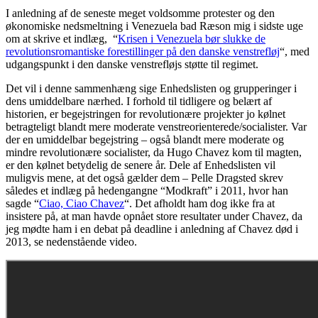
I anledning af de seneste meget voldsomme protester og den
økonomiske nedsmeltning i Venezuela bad Ræson mig i sidste uge
om at skrive et indlæg, “
Krisen i Venezuela bør slukke de
revolutionsromantiske forestillinger på den danske venstrefløj
“, med
udgangspunkt i den danske venstrefløjs støtte til regimet.
Det vil i denne sammenhæng sige Enhedslisten og grupperinger i
dens umiddelbare nærhed. I forhold til tidligere og belært af
historien, er begejstringen for revolutionære projekter jo kølnet
betragteligt blandt mere moderate venstreorienterede/socialister. Var
der en umiddelbar begejstring – også blandt mere moderate og
mindre revolutionære socialister, da Hugo Chavez kom til magten,
er den kølnet betydelig de senere år. Dele af Enhedslisten vil
muligvis mene, at det også gælder dem – Pelle Dragsted skrev
således et indlæg på hedengangne “Modkraft” i 2011, hvor han
sagde “
Ciao, Ciao Chavez
“. Det afholdt ham dog ikke fra at
insistere på, at man havde opnået store resultater under Chavez, da
jeg mødte ham i en debat på deadline i anledning af Chavez død i
2013, se nedenstående video.