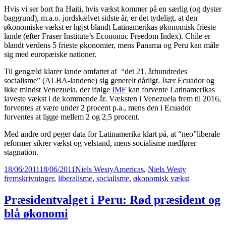
Hvis vi ser bort fra Haiti, hvis vækst kommer på en særlig (og dyster
baggrund), m.a.o. jordskælvet sidste år, er det tydeligt, at den
økonomiske vækst er højst blandt Latinamerikas økonomisk frieste
lande (efter Fraser Institute’s Economic Freedom Index). Chile er
blandt verdens 5 frieste økonomier, mens Panama og Peru kan måle
sig med europæiske nationer.
Til gengæld klarer lande omfattet af “det 21. århundredes
socialisme” (ALBA-landene) sig generelt dårligt. Især Ecuador og
ikke mindst Venezuela, der ifølge
IMF
kan forvente Latinamerikas
laveste vækst i de kommende år. Væksten i Venezuela frem til 2016,
forventes at være under 2 procent p.a., mens den i Ecuador
forventes at ligge mellem 2 og 2,5 procent.
Med andre ord peger data for Latinamerika klart på, at “neo”liberale
reformer sikrer vækst og velstand, mens socialisme medfører
stagnation.
Posted
Author
Categories
Tags
18/06/2011
18/06/2011
Niels Westy
Americas
,
Niels Westy
on
fremskrivninger
,
liberalisme
,
socialisme
,
økonomisk vækst
Præsidentvalget i Peru: Rød præsident og
blå økonomi