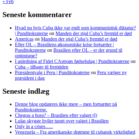
« Feb
Seneste kommentarer
Hvad nu hvis Cuba ikke var endt som kommunistisk diktatur?
| Punditokraterne
on
Manden der stjal Cuba’s fremtid er død
Americas
on
Manden der stjal Cuba’s fremtid er død
Efter OL – Brasiliens økonomiske krise fortsætter |
Punditokraterne
on
Brasilien efter OL – er der grund til
optimisme?
I anledning af Fidel CAstroøs fødselsdag | Punditokraterne
on
Cuba – tilbage til fremtiden
Præsidentvalg i Peru | Punditokraterne
on
Peru vælger ny
præsident i dag
Seneste indlæg
Denne blog opdateres ikke mere – men fortsætter på
Punditokraterne.
Chegou a hora? – Brasilien efter valget (I)
Lulas skygge hviler tungt over valget i Brasilien
Only in a crises…..
Venezuela – Fra amerikanske drømme til cubansk virkelighed