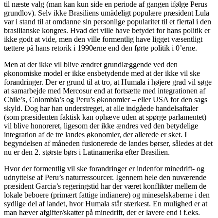
til næste valg (man kan kun side en periode af gangen ifølge Perus
grundlov). Selv ikke Brasiliens umådeligt populære præsident Lula
var i stand til at omdanne sin personlige popularitet til et flertal i den
brasilianske kongres. Hvad det ville have betydet for hans politik er
ikke godt at vide, men den ville formentlig have ligget væsentligt
tættere på hans retorik i 1990erne end den førte politik i 0’erne.
Men at der ikke vil blive ændret grundlæggende ved den
økonomiske model er ikke ensbetydende med at der ikke vil ske
forandringer. Der er grund til at tro, at Humala i højere grad vil søge
at samarbejde med Mercosur end at fortsætte med integrationen af
Chile’s, Colombia’s og Peru’s økonomier – eller USA for den sags
skyld. Dog har han understreget, at alle indgåede handelsaftaler
(som præsidenten faktisk kan ophæve uden at spørge parlamentet)
vil blive honoreret, ligesom der ikke ændres ved den betydelige
integration af de tre landes økonomier, der allerede er sket. I
begyndelsen af måneden fusionerede de landes børser, således at det
nu er den 2. største børs i Latinamerika efter Brasilien.
Hvor der formentlig vil ske forandringer er indenfor minedrift- og
udnyttelse af Peru’s naturressourcer. Igennem hele den nuværende
præsident Garcia’s regeringstid har der været konflikter mellem de
lokale beboere (primært fattige indianere) og mineselskaberne i den
sydlige del af landet, hvor Humala står stærkest. En mulighed er at
man hæver afgifter/skatter på minedrift, der er lavere end i f.eks.