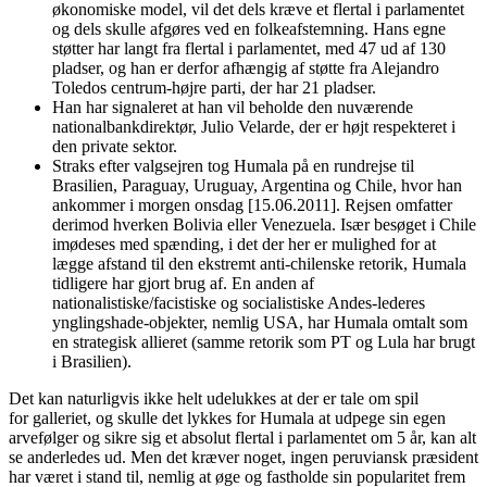
økonomiske model, vil det dels kræve et flertal i parlamentet
og dels skulle afgøres ved en folkeafstemning. Hans egne
støtter har langt fra flertal i parlamentet, med 47 ud af 130
pladser, og han er derfor afhængig af støtte fra Alejandro
Toledos centrum-højre parti, der har 21 pladser.
Han har signaleret at han vil beholde den nuværende
nationalbankdirektør, Julio Velarde, der er højt respekteret i
den private sektor.
Straks efter valgsejren tog Humala på en rundrejse til
Brasilien, Paraguay, Uruguay, Argentina og Chile, hvor han
ankommer i morgen onsdag [15.06.2011]. Rejsen omfatter
derimod hverken Bolivia eller Venezuela. Især besøget i Chile
imødeses med spænding, i det der her er mulighed for at
lægge afstand til den ekstremt anti-chilenske retorik, Humala
tidligere har gjort brug af. En anden af
nationalistiske/facistiske og socialistiske Andes-lederes
ynglingshade-objekter, nemlig USA, har Humala omtalt som
en strategisk allieret (samme retorik som PT og Lula har brugt
i Brasilien).
Det kan naturligvis ikke helt udelukkes at der er tale om spil
for galleriet, og skulle det lykkes for Humala at udpege sin egen
arvefølger og sikre sig et absolut flertal i parlamentet om 5 år, kan alt
se anderledes ud. Men det kræver noget, ingen peruviansk præsident
har været i stand til, nemlig at øge og fastholde sin popularitet frem