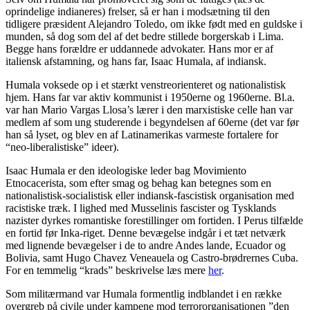
oprindelige indianeres) frelser, så er han i modsætning til den
tidligere præsident Alejandro Toledo, om ikke født med en guldske i
munden, så dog som del af det bedre stillede borgerskab i Lima.
Begge hans forældre er uddannede advokater. Hans mor er af
italiensk afstamning, og hans far, Isaac Humala, af indiansk.
Humala voksede op i et stærkt venstreorienteret og nationalistisk
hjem. Hans far var aktiv kommunist i 1950erne og 1960erne. Bl.a.
var han Mario Vargas Llosa’s lærer i den marxistiske celle han var
medlem af som ung studerende i begyndelsen af 60erne (det var før
han så lyset, og blev en af Latinamerikas varmeste fortalere for
“neo-liberalistiske” ideer).
Isaac Humala er den ideologiske leder bag Movimiento
Etnocacerista, som efter smag og behag kan betegnes som en
nationalistisk-socialistisk eller indiansk-fascistisk organisation med
racistiske træk. I lighed med Musselinis fascister og Tysklands
nazister dyrkes romantiske forestillinger om fortiden. I Perus tilfælde
en fortid før Inka-riget. Denne bevægelse indgår i et tæt netværk
med lignende bevægelser i de to andre Andes lande, Ecuador og
Bolivia, samt Hugo Chavez Veneauela og Castro-brødrernes Cuba.
For en temmelig “krads” beskrivelse læs mere
her
.
Som militærmand var Humala formentlig indblandet i en række
overgreb på civile under kampene mod terrororganisationen ”den