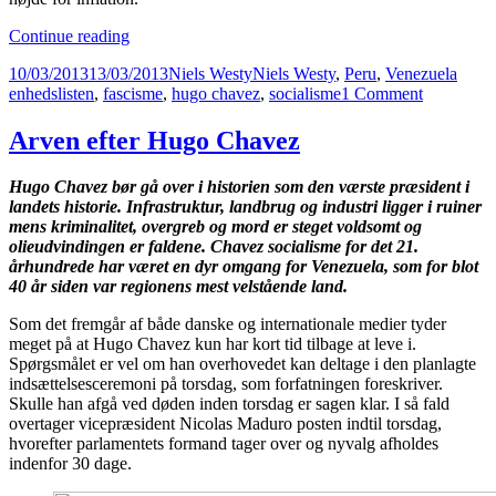
Kampen
Continue reading
om
Posted
Author
Categories
Tags
10/03/2013
13/03/2013
Niels Westy
Niels Westy
,
Peru
,
Venezuela
Chavez
on
on
enhedslisten
,
fascisme
,
hugo chavez
,
socialisme
1 Comment
eftermæle.
Kampen
Social
om
reformator
Arven efter Hugo Chavez
Chavez
eller
eftermæle.
blot
Hugo Chavez bør gå over i historien som den værste præsident i
Social
endnu
landets historie. Infrastruktur, landbrug og industri ligger i ruiner
reformator
en
mens kriminalitet, overgreb og mord er steget voldsomt og
eller
fascistisk/socialistisk
olieudvindingen er faldene. Chavez socialisme for det 21.
blot
caudillo?
århundrede har været en dyr omgang for Venezuela, som for blot
endnu
40 år siden var regionens mest velstående land.
en
fascistisk/
Som det fremgår af både danske og internationale medier tyder
caudillo?
meget på at Hugo Chavez kun har kort tid tilbage at leve i.
Spørgsmålet er vel om han overhovedet kan deltage i den planlagte
indsættelsesceremoni på torsdag, som forfatningen foreskriver.
Skulle han afgå ved døden inden torsdag er sagen klar. I så fald
overtager vicepræsident Nicolas Maduro posten indtil torsdag,
hvorefter parlamentets formand tager over og nyvalg afholdes
indenfor 30 dage.