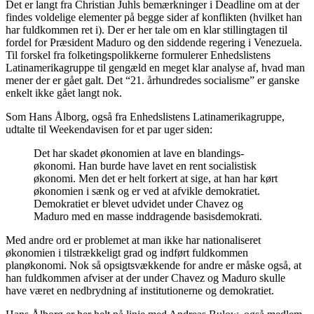
Det er langt fra Christian Juhls bemærkninger i Deadline om at der
findes voldelige elementer på begge sider af konflikten (hvilket han
har fuldkommen ret i). Der er her tale om en klar stillingtagen til
fordel for Præsident Maduro og den siddende regering i Venezuela.
Til forskel fra folketingspolikkerne formulerer Enhedslistens
Latinamerikagruppe til gengæld en meget klar analyse af, hvad man
mener der er gået galt. Det “21. århundredes socialisme” er ganske
enkelt ikke gået langt nok.
Som Hans Ålborg, også fra Enhedslistens Latinamerikagruppe,
udtalte til Weekendavisen for et par uger siden:
Det har skadet økonomien at lave en blandings-
økonomi. Han burde have lavet en rent socialistisk
økonomi. Men det er helt forkert at sige, at han har kørt
økonomien i sænk og er ved at afvikle demokratiet.
Demokratiet er blevet udvidet under Chavez og
Maduro med en masse inddragende basisdemokrati.
Med andre ord er problemet at man ikke har nationaliseret
økonomien i tilstrækkeligt grad og indført fuldkommen
planøkonomi. Nok så opsigtsvækkende for andre er måske også, at
han fuldkommen afviser at der under Chavez og Maduro skulle
have været en nedbrydning af institutionerne og demokratiet.