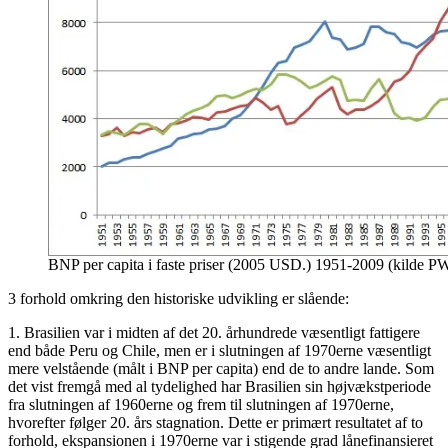
BNP per capita i faste priser (2005 USD.) 1951-2009 (kilde P
3 forhold omkring den historiske udvikling er slående:
1. Brasilien var i midten af det 20. århundrede væsentligt fattigere
end både Peru og Chile, men er i slutningen af 1970erne væsentligt
mere velstående (målt i BNP per capita) end de to andre lande. Som
det vist fremgå med al tydelighed har Brasilien sin højvækstperiode
fra slutningen af 1960erne og frem til slutningen af 1970erne,
hvorefter følger 20. års stagnation. Dette er primært resultatet af to
forhold, ekspansionen i 1970erne var i stigende grad lånefinansieret