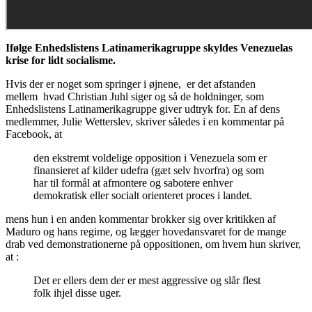
Ifølge Enhedslistens Latinamerikagruppe skyldes Venezuelas
krise for lidt socialisme.
Hvis der er noget som springer i øjnene, er det afstanden
mellem hvad Christian Juhl siger og så de holdninger, som
Enhedslistens Latinamerikagruppe giver udtryk for. En af dens
medlemmer, Julie Wetterslev, skriver således i en kommentar på
Facebook, at
den ekstremt voldelige opposition i Venezuela som er
finansieret af kilder udefra (gæt selv hvorfra) og som
har til formål at afmontere og sabotere enhver
demokratisk eller socialt orienteret proces i landet.
mens hun i en anden kommentar brokker sig over kritikken af
Maduro og hans regime, og lægger hovedansvaret for de mange
drab ved demonstrationerne på oppositionen, om hvem hun skriver,
at :
Det er ellers dem der er mest aggressive og slår flest
folk ihjel disse uger.