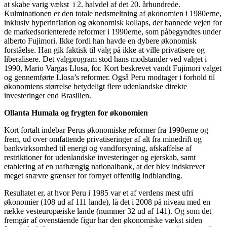
at skabe varig vækst i 2. halvdel af det 20. århundrede.
Kulminationen er den totale nedsmeltning af økonomien i 1980erne,
inklusiv hyperinflation og økonomisk kollaps, der bannede vejen for
de markedsorienterede reformer i 1990erne, som påbegyndtes under
alberto Fujimori. Ikke fordi han havde en dybere økonomisk
forståelse. Han gik faktisk til valg på ikke at ville privatisere og
liberalisere. Det valgprogram stod hans modstander ved valget i
1990, Mario Vargas Llosa, for. Kort beskrevet vandt Fujimori valget
og gennemførte Llosa’s reformer. Også Peru modtager i forhold til
økonomiens størrelse betydeligt flere udenlandske direkte
investeringer end Brasilien.
Ollanta Humala og frygten for økonomien
Kort fortalt indebar Perus økonomiske reformer fra 1990erne og
frem, ud over omfattende privatiseringer af alt fra minedrift og
bankvirksomhed til energi og vandforsyning, afskaffelse af
restriktioner for udenlandske investeringer og ejerskab, samt
etablering af en uafhængig nationalbank, at der blev indskrevet
meget snævre grænser for fornyet offentlig indblanding.
Resultatet er, at hvor Peru i 1985 var et af verdens mest ufri
økonomier (108 ud af 111 lande), lå det i 2008 på niveau med en
række vesteuropæiske lande (nummer 32 ud af 141). Og som det
fremgår af ovenstående figur har den økonomiske vækst siden