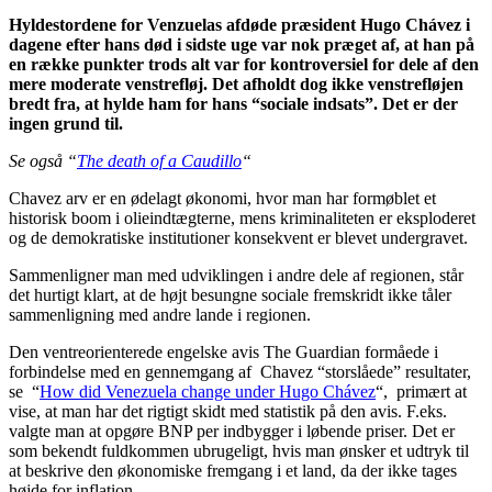
Hyldestordene for Venzuelas afdøde præsident Hugo Chávez i
dagene efter hans død i sidste uge var nok præget af, at han på
en række punkter trods alt var for kontroversiel for dele af den
mere moderate venstrefløj. Det afholdt dog ikke venstrefløjen
bredt fra, at hylde ham for hans “sociale indsats”. Det er der
ingen grund til.
Se også “
The death of a Caudillo
“
Chavez arv er en ødelagt økonomi, hvor man har formøblet et
historisk boom i olieindtægterne, mens kriminaliteten er eksploderet
og de demokratiske institutioner konsekvent er blevet undergravet.
Sammenligner man med udviklingen i andre dele af regionen, står
det hurtigt klart, at de højt besungne sociale fremskridt ikke tåler
sammenligning med andre lande i regionen.
Den ventreorienterede engelske avis The Guardian formåede i
forbindelse med en gennemgang af Chavez “storslåede” resultater,
se “
How did Venezuela change under Hugo Chávez
“, primært at
vise, at man har det rigtigt skidt med statistik på den avis. F.eks.
valgte man at opgøre BNP per indbygger i løbende priser. Det er
som bekendt fuldkommen ubrugeligt, hvis man ønsker et udtryk til
at beskrive den økonomiske fremgang i et land, da der ikke tages
højde for inflation.