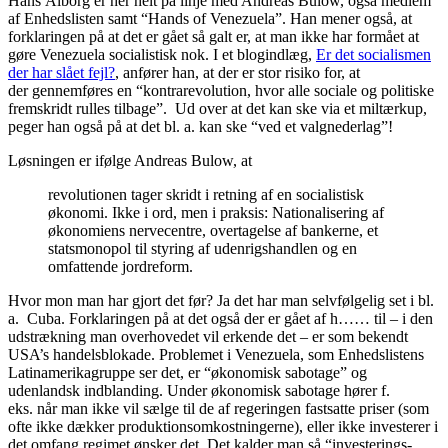
Hans Ålborg er her helt på linje med Andreas Bulow, også medlem
af Enhedslisten samt “Hands of Venezuela”. Han mener også, at
forklaringen på at det er gået så galt er, at man ikke har formået at
gøre Venezuela socialistisk nok. I et blogindlæg,
Er det socialismen
der har slået fejl?
, anfører han, at der er stor risiko for, at
der gennemføres en “kontrarevolution, hvor alle sociale og politiske
fremskridt rulles tilbage”. Ud over at det kan ske via et miltærkup,
peger han også på at det bl. a. kan ske “ved et valgnederlag”!
Løsningen er ifølge Andreas Bulow, at
revolutionen tager skridt i retning af en socialistisk
økonomi. Ikke i ord, men i praksis: Nationalisering af
økonomiens nervecentre, overtagelse af bankerne, et
statsmonopol til styring af udenrigshandlen og en
omfattende jordreform.
Hvor mon man har gjort det før? Ja det har man selvfølgelig set i bl.
a. Cuba. Forklaringen på at det også der er gået af h…… til – i den
udstrækning man overhovedet vil erkende det – er som bekendt
USA’s handelsblokade. Problemet i Venezuela, som Enhedslistens
Latinamerikagruppe ser det, er “økonomisk sabotage” og
udenlandsk indblanding. Under økonomisk sabotage hører f.
eks. når man ikke vil sælge til de af regeringen fastsatte priser (som
ofte ikke dækker produktionsomkostningerne), eller ikke investerer i
det omfang regimet ønsker det. Det kalder man så “investerings-