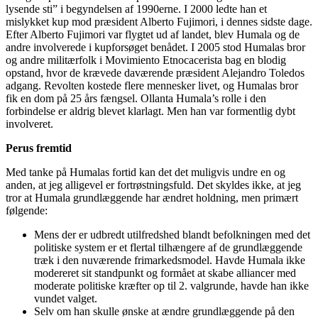
lysende sti” i begyndelsen af 1990erne. I 2000 ledte han et
mislykket kup mod præsident Alberto Fujimori, i dennes sidste dage.
Efter Alberto Fujimori var flygtet ud af landet, blev Humala og de
andre involverede i kupforsøget benådet. I 2005 stod Humalas bror
og andre militærfolk i Movimiento Etnocacerista bag en blodig
opstand, hvor de krævede daværende præsident Alejandro Toledos
adgang. Revolten kostede flere mennesker livet, og Humalas bror
fik en dom på 25 års fængsel. Ollanta Humala’s rolle i den
forbindelse er aldrig blevet klarlagt. Men han var formentlig dybt
involveret.
Perus fremtid
Med tanke på Humalas fortid kan det det muligvis undre en og
anden, at jeg alligevel er fortrøstningsfuld. Det skyldes ikke, at jeg
tror at Humala grundlæggende har ændret holdning, men primært
følgende:
Mens der er udbredt utilfredshed blandt befolkningen med det
politiske system er et flertal tilhængere af de grundlæggende
træk i den nuværende frimarkedsmodel. Havde Humala ikke
modereret sit standpunkt og formået at skabe alliancer med
moderate politiske kræfter op til 2. valgrunde, havde han ikke
vundet valget.
Selv om han skulle ønske at ændre grundlæggende på den