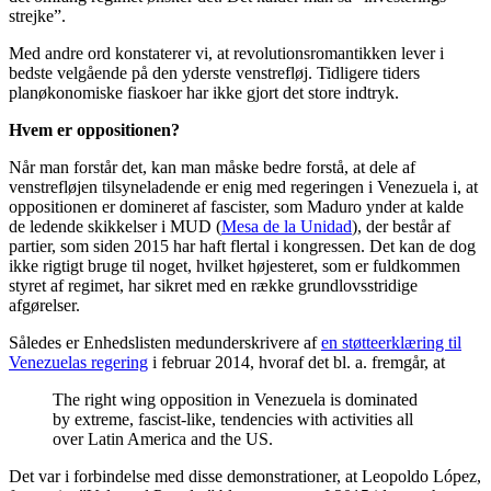
strejke”.
Med andre ord konstaterer vi, at revolutionsromantikken lever i
bedste velgående på den yderste venstrefløj. Tidligere tiders
planøkonomiske fiaskoer har ikke gjort det store indtryk.
Hvem er oppositionen?
Når man forstår det, kan man måske bedre forstå, at dele af
venstrefløjen tilsyneladende er enig med regeringen i Venezuela i, at
oppositionen er domineret af fascister, som Maduro ynder at kalde
de ledende skikkelser i MUD (
Mesa de la Unidad
), der består af
partier, som siden 2015 har haft flertal i kongressen. Det kan de dog
ikke rigtigt bruge til noget, hvilket højesteret, som er fuldkommen
styret af regimet, har sikret med en række grundlovsstridige
afgørelser.
Således er Enhedslisten medunderskrivere af
en støtteerklæring til
Venezuelas regering
i februar 2014, hvoraf det bl. a. fremgår, at
The right wing opposition in Venezuela is dominated
by extreme, fascist-like, tendencies with activities all
over Latin America and the US.
Det var i forbindelse med disse demonstrationer, at Leopoldo López,