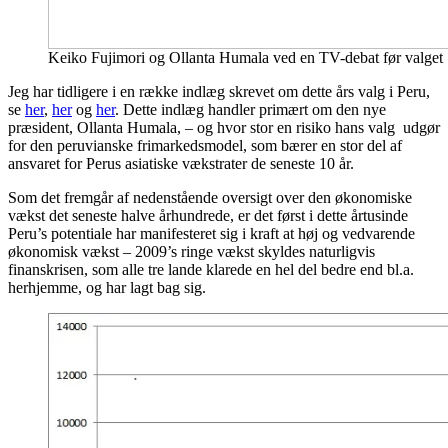
Keiko Fujimori og Ollanta Humala ved en TV-debat før valget
Jeg har tidligere i en række indlæg skrevet om dette års valg i Peru,
se
her
,
her
og
her
. Dette indlæg handler primært om den nye
præsident, Ollanta Humala, – og hvor stor en risiko hans valg udgør
for den peruvianske frimarkedsmodel, som bærer en stor del af
ansvaret for Perus asiatiske vækstrater de seneste 10 år.
Som det fremgår af nedenstående oversigt over den økonomiske
vækst det seneste halve århundrede, er det først i dette årtusinde
Peru’s potentiale har manifesteret sig i kraft at høj og vedvarende
økonomisk vækst – 2009’s ringe vækst skyldes naturligvis
finanskrisen, som alle tre lande klarede en hel del bedre end bl.a.
herhjemme, og har lagt bag sig.