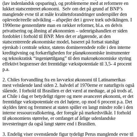
(lav indenlandsk opsparing), og problemerne med at reformere en
lukket statscentreret økonomi. Selv om det på grund af BNP’s
manglende evne til at måle kvalitetsforandringer underspiller den
oplevede/reelle udvikling – afspejler det i grove træk udviklingen. I
1990erne gennemførte man en rækker reformer, bl.a. en delvis
privatisering og åbning af økonomien – udenrigshandlen er siden
fordoblet i forhold til BNP. Men det er afgørende, at den
statscentrerede økonomiske model, baseret på fortsat statsligt
ejerskab i centrale sektor, statens dominerendede rolle i den interne
kreditgivning og forkærligheden for planøkonomiske instrumenter
og teknokratisk “ingeniørtilgang” til den makroøkonomiske styring
effektivt begrænser det fremtidige vækstpotentiale til 3,5- 4 procent
p.a.
2. Chiles forvandling fra en lavvækst økonomi til Latinamerikas
mest velstående land siden 2. halvdel af 1970erne er naturligvis også
slående. I forhold til Brasilien er det værd at medtage, at på trods af,
at Chile i dag er betydeligt rigere og mere avanceret økonomi, er det
fremtidige vækstpotentiale en del højere, op mod 6 procent p.a. Det
skyldes først og fremmest at staten spiller en langt mindre rolle i den
interne ressourceallokering, der foregår på markedsvilkår. I forhold
til økonomiens størrelse, er omfanget af årlige udenlandske
investeringer da også langt større end i Brasilien.
3. Endelig viser ovenstående figur tydeligt Perus manglende evne til