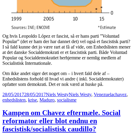
Og hvis Leopoldo López er fascist, så er hans parti ”Voluntad
Popular” (det er ham der har dannet det) vel også et fascistisk parti?
I så fald kunne det jo være rart at få af vide, om Enhedslisten mener
at det danske Socialdemokrati er et fascistisk parti. Både Voluntad
Popular og Socialdemokratiet herhjemme er nemlig medlem af
Socialistisk Internationale.
Om ikke andet siger det noget om – i hvert fald dele af –
Enhedslistens forhold til hvad vi andre ( inkl. Socialdemokrater)
opfatter som demokrati. Det er nok værd at huske på.
Posted
Author
Categories
Tags
28/05/2017
28/05/2017
Niels Westy
Niels Westy
,
Venezuela
chavez
,
on
enhedslisten
,
krise
,
Maduro
,
socialisme
Kampen om Chavez eftermæle. Social
reformator eller blot endnu en
fascistisk/socialistisk caudillo?