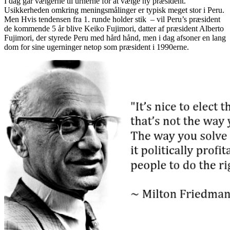
I dag går vælgerne til urnerne for at vælge ny præsident.
Usikkerheden omkring meningsmålinger er typisk meget stor i Peru.
Men Hvis tendensen fra 1. runde holder stik – vil Peru’s præsident
de kommende 5 år blive Keiko Fujimori, datter af præsident Alberto
Fujimori, der styrede Peru med hård hånd, men i dag afsoner en lang
dom for sine ugerninger netop som præsident i 1990erne.