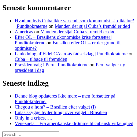
Seneste kommentarer
Hvad nu hvis Cuba ikke var endt som kommunistisk diktatur?
| Punditokraterne
on
Manden der stjal Cuba’s fremtid er død
Americas
on
Manden der stjal Cuba’s fremtid er død
Efter OL – Brasiliens økonomiske krise fortsætter |
Punditokraterne
on
Brasilien efter OL – er der grund til
optimisme?
I anledning af Fidel CAstroøs fødselsdag | Punditokraterne
on
Cuba – tilbage til fremtiden
Præsidentvalg i Peru | Punditokraterne
on
Peru vælger ny
præsident i dag
Seneste indlæg
Denne blog opdateres ikke mere – men fortsætter på
Punditokraterne.
Chegou a hora? – Brasilien efter valget (I)
Lulas skygge hviler tungt over valget i Brasilien
Only in a crises…..
Venezuela – Fra amerikanske drømme til cubansk virkelighed
Search