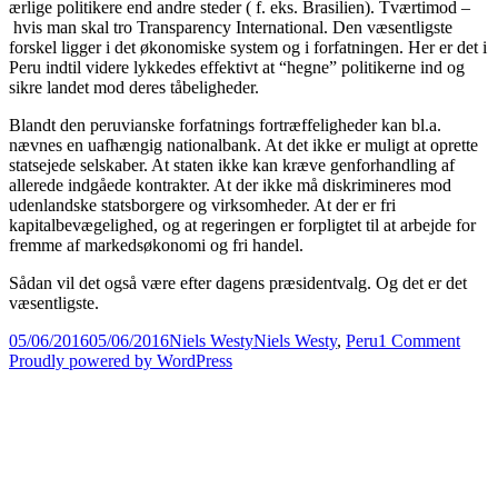
ærlige politikere end andre steder ( f. eks. Brasilien). Tværtimod –
hvis man skal tro Transparency International. Den væsentligste
forskel ligger i det økonomiske system og i forfatningen. Her er det i
Peru indtil videre lykkedes effektivt at “hegne” politikerne ind og
sikre landet mod deres tåbeligheder.
Blandt den peruvianske forfatnings fortræffeligheder kan bl.a.
nævnes en uafhængig nationalbank. At det ikke er muligt at oprette
statsejede selskaber. At staten ikke kan kræve genforhandling af
allerede indgåede kontrakter. At der ikke må diskrimineres mod
udenlandske statsborgere og virksomheder. At der er fri
kapitalbevægelighed, og at regeringen er forpligtet til at arbejde for
fremme af markedsøkonomi og fri handel.
Sådan vil det også være efter dagens præsidentvalg. Og det er det
væsentligste.
Posted
Author
Categories
on
05/06/2016
05/06/2016
Niels Westy
Niels Westy
,
Peru
1 Comment
on
Peru
Proudly powered by WordPress
vælg
ny
præsi
i
dag