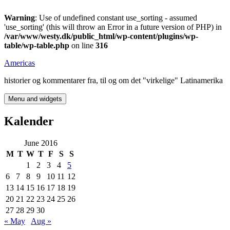
Warning
: Use of undefined constant use_sorting - assumed
'use_sorting' (this will throw an Error in a future version of PHP) in
/var/www/westy.dk/public_html/wp-content/plugins/wp-
table/wp-table.php
on line
316
Skip
Americas
to
historier og kommentarer fra, til og om det "virkelige" Latinamerika
content
Menu and widgets
Kalender
June 2016
M
T
W
T
F
S
S
1
2
3
4
5
6
7
8
9
10
11
12
13
14
15
16
17
18
19
20
21
22
23
24
25
26
27
28
29
30
« May
Aug »