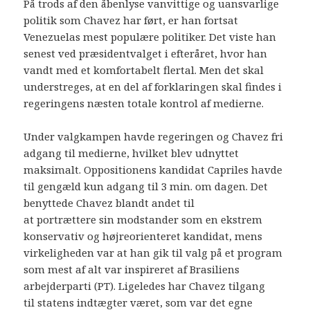
På trods af den åbenlyse vanvittige og uansvarlige
politik som Chavez har ført, er han fortsat
Venezuelas mest populære politiker. Det viste han
senest ved præsidentvalget i efteråret, hvor han
vandt med et komfortabelt flertal. Men det skal
understreges, at en del af forklaringen skal findes i
regeringens næsten totale kontrol af medierne.
Under valgkampen havde regeringen og Chavez fri
adgang til medierne, hvilket blev udnyttet
maksimalt. Oppositionens kandidat Capriles havde
til gengæld kun adgang til 3 min. om dagen. Det
benyttede Chavez blandt andet til
at portrættere sin modstander som en ekstrem
konservativ og højreorienteret kandidat, mens
virkeligheden var at han gik til valg på et program
som mest af alt var inspireret af Brasiliens
arbejderparti (PT). Ligeledes har Chavez tilgang
til statens indtægter været, som var det egne