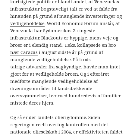
kortsigtede politik er blandt andet, at Venezuelas
infrastruktur bogstaveligt talt er ved at falde fra
hinanden på grund af manglende
investeringer og
vedligeholdelse
. World Economic Forum anslår, at
Venezuela har Sydamerikas 2. ringeste
infrastruktur. Blackouts er hyppige, mens veje og
broer er i elendig stand. F.eks.
kollapsede en bro
nær Caracas
i august sidste år på grund af
manglende vedligeholdelse. På trods
talrige advarsler fra sagkyndige, havde man intet
gjort for at vedligeholde broen. Og i efteråret
medførte manglende vedligeholdelse af
dræningsområder til landsdækkende
oversvømmelser, hvorved hundredevis af familier
mistede deres hjem.
Og så er der landets olierigdomme. Siden
regeringen reelt overtog kontrollen med det
nationale olieselskab i 2004, er effektiviteten faldet