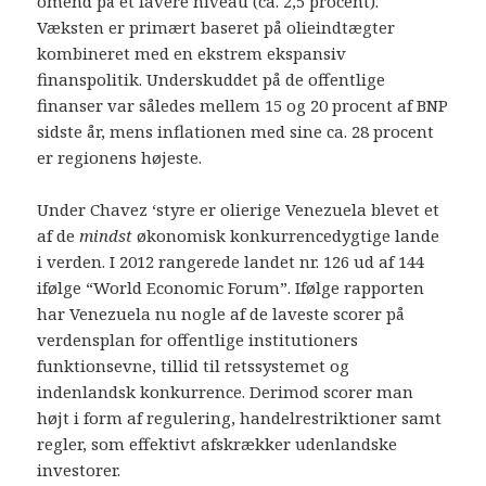
omend på et lavere niveau (ca. 2,5 procent).
Væksten er primært baseret på olieindtægter
kombineret med en ekstrem ekspansiv
finanspolitik. Underskuddet på de offentlige
finanser var således mellem 15 og 20 procent af BNP
sidste år, mens inflationen med sine ca. 28 procent
er regionens højeste.
Under Chavez ‘styre er olierige Venezuela blevet et
af ​​de
mindst
økonomisk konkurrencedygtige lande
i verden. I 2012 rangerede landet nr. 126 ud af 144
ifølge “World Economic Forum”. Ifølge rapporten
har Venezuela nu nogle af de laveste scorer på
verdensplan for offentlige institutioners
funktionsevne, tillid til retssystemet og
indenlandsk konkurrence. Derimod scorer man
højt i form af regulering, handelrestriktioner samt
regler, som effektivt afskrækker udenlandske
investorer.