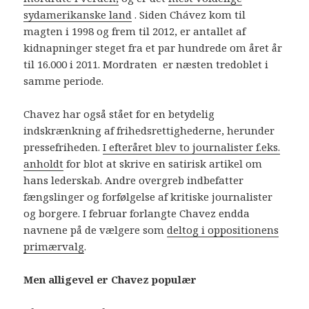
sydamerikanske land
. Siden Chávez kom til
magten i 1998 og frem til 2012, er antallet af
kidnapninger steget fra et par hundrede om året år
til 16.000 i 2011. Mordraten er næsten tredoblet i
samme periode.
Chavez har også stået for en betydelig
indskrænkning af frihedsrettighederne, herunder
pressefriheden.
I efteråret blev to journalister f.eks.
anholdt
for blot at skrive en satirisk artikel om
hans lederskab. Andre overgreb indbefatter
fængslinger og forfølgelse af kritiske journalister
og borgere. I februar forlangte Chavez endda
navnene på de vælgere som
deltog i oppositionens
primærvalg
.
Men alligevel er Chavez populær