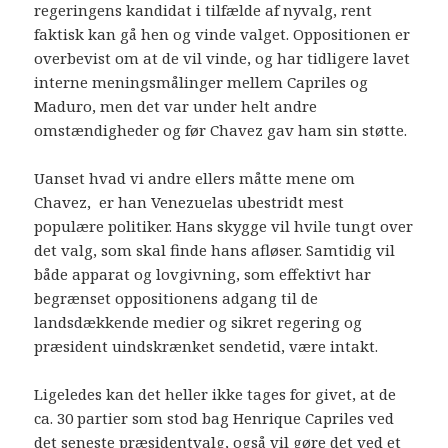
regeringens kandidat i tilfælde af nyvalg, rent
faktisk kan gå hen og vinde valget. Oppositionen er
overbevist om at de vil vinde, og har tidligere lavet
interne meningsmålinger mellem Capriles og
Maduro, men det var under helt andre
omstændigheder og før Chavez gav ham sin støtte.
Uanset hvad vi andre ellers måtte mene om
Chavez, er han Venezuelas ubestridt mest
populære politiker. Hans skygge vil hvile tungt over
det valg, som skal finde hans afløser. Samtidig vil
både apparat og lovgivning, som effektivt har
begrænset oppositionens adgang til de
landsdækkende medier og sikret regering og
præsident uindskrænket sendetid, være intakt.
Ligeledes kan det heller ikke tages for givet, at de
ca. 30 partier som stod bag Henrique Capriles ved
det seneste præsidentvalg, også vil gøre det ved et