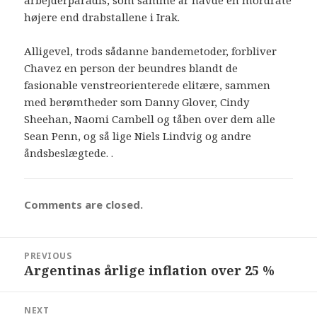
højere end drabstallene i Irak.
Alligevel, trods sådanne bandemetoder, forbliver
Chavez en person der beundres blandt de
fasionable venstreorienterede elitære, sammen
med berømtheder som Danny Glover, Cindy
Sheehan, Naomi Cambell og tåben over dem alle
Sean Penn, og så lige Niels Lindvig og andre
åndsbeslægtede. .
Comments are closed.
Post
PREVIOUS
navigation
Argentinas årlige inflation over 25 %
Previous
post:
NEXT