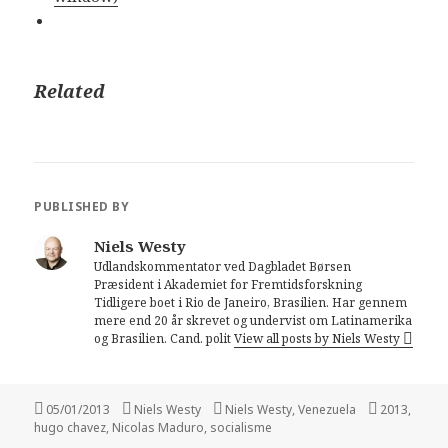
Related
PUBLISHED BY
Niels Westy
Udlandskommentator ved Dagbladet Børsen
Præsident i Akademiet for Fremtidsforskning
Tidligere boet i Rio de Janeiro, Brasilien. Har gennem
mere end 20 år skrevet og undervist om Latinamerika
og Brasilien. Cand. polit
View all posts by Niels Westy
Posted
05/01/2013
Author
Niels Westy
Categories
Niels Westy
,
Venezuela
Tags
2013
,
hugo chavez
on
,
Nicolas Maduro
,
socialisme