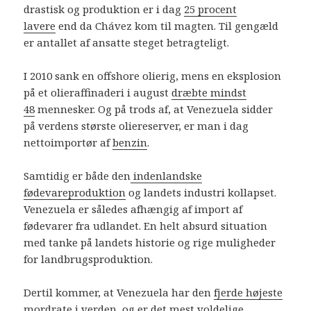
drastisk og produktion er i dag
25 procent
lavere
end da Chávez kom til magten. Til gengæld
er antallet af ansatte steget betragteligt.
I 2010 sank en offshore olierig, mens en eksplosion
på et olieraffinaderi i august
dræbte mindst
48
mennesker. Og på trods af, at Venezuela sidder
på verdens største oliereserver, er man i dag
nettoimportør af
benzin
.
Samtidig er både den
indenlandske
fødevareproduktion
og landets industri kollapset.
Venezuela er således afhængig af import af
fødevarer fra udlandet. En helt absurd situation
med tanke på landets historie og rige muligheder
for landbrugsproduktion.
Dertil kommer, at Venezuela har den
fjerde højeste
mordrate i verden,
og er det
mest voldelige