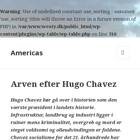
Warning
: Use of undefined constant use_sorting - assumed
'use_sorting' (this will throw an Error in a future version of
PHP) in
/var/www/westy.dk/public_html/wp-
content/plugins/wp-table/wp-table.php
on line
316
Americas
MENU
AND
WIDGETS
Arven efter Hugo Chavez
Hugo Chavez bør gå over i historien som den
værste præsident i landets historie.
Infrastruktur, landbrug og industri ligger i
ruiner mens kriminalitet, overgreb og mord er
steget voldsomt og olieudvindingen er faldene.
Chavez socialisme for det 21. århundrede har