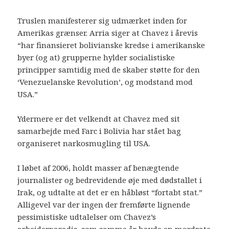
Truslen manifesterer sig udmærket inden for
Amerikas grænser. Arria siger at Chavez i årevis
“har finansieret bolivianske kredse i amerikanske
byer (og at) grupperne hylder socialistiske
principper samtidig med de skaber støtte for den
‘Venezuelanske Revolution’, og modstand mod
USA.”
Ydermere er det velkendt at Chavez med sit
samarbejde med Farc i Bolivia har stået bag
organiseret narkosmugling til USA.
I løbet af 2006, holdt masser af benægtende
journalister og bedrevidende øje med dødstallet i
Irak, og udtalte at det er en håbløst “fortabt stat.”
Alligevel var der ingen der fremførte lignende
pessimistiske udtalelser om Chavez’s
arbejderparadis, som samme år havde en mordrate