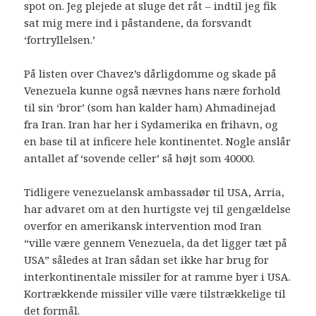
spot on. Jeg plejede at sluge det råt – indtil jeg fik
sat mig mere ind i påstandene, da forsvandt
‘fortryllelsen.’
På listen over Chavez’s dårligdomme og skade på
Venezuela kunne også nævnes hans nære forhold
til sin ‘bror’ (som han kalder ham) Ahmadinejad
fra Iran. Iran har her i Sydamerika en frihavn, og
en base til at inficere hele kontinentet. Nogle anslår
antallet af ‘sovende celler’ så højt som 40000.
Tidligere venezuelansk ambassadør til USA, Arria,
har advaret om at den hurtigste vej til gengældelse
overfor en amerikansk intervention mod Iran
“ville være gennem Venezuela, da det ligger tæt på
USA” således at Iran sådan set ikke har brug for
interkontinentale missiler for at ramme byer i USA.
Kortrækkende missiler ville være tilstrækkelige til
det formål.